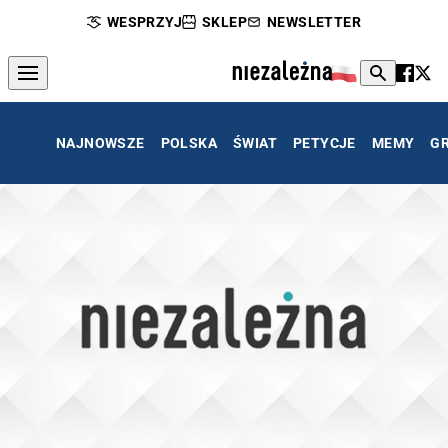
WESPRZYJ
SKLEP
NEWSLETTER
NAJNOWSZE
POLSKA
ŚWIAT
PETYCJE
MEMY
G