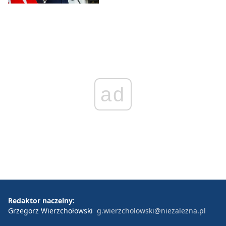
ad
Redaktor naczelny:
Grzegorz Wierzchołowski
g.wierzcholowski@niezalezna.pl