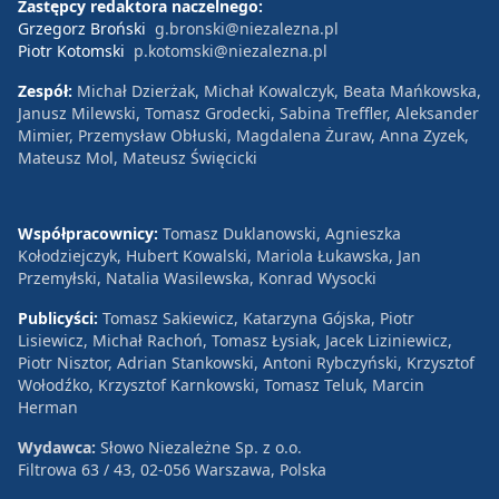
Zastępcy redaktora naczelnego:
Grzegorz Broński
g.bronski@niezalezna.pl
Piotr Kotomski
p.kotomski@niezalezna.pl
Zespół:
Michał Dzierżak, Michał Kowalczyk, Beata Mańkowska,
Janusz Milewski, Tomasz Grodecki, Sabina Treffler, Aleksander
Mimier, Przemysław Obłuski, Magdalena Żuraw, Anna Zyzek,
Mateusz Mol, Mateusz Święcicki
Współpracownicy:
Tomasz Duklanowski, Agnieszka
Kołodziejczyk, Hubert Kowalski, Mariola Łukawska, Jan
Przemyłski, Natalia Wasilewska, Konrad Wysocki
Publicyści:
Tomasz Sakiewicz, Katarzyna Gójska, Piotr
Lisiewicz, Michał Rachoń, Tomasz Łysiak, Jacek Liziniewicz,
Piotr Nisztor, Adrian Stankowski, Antoni Rybczyński, Krzysztof
Wołodźko, Krzysztof Karnkowski, Tomasz Teluk, Marcin
Herman
Wydawca:
Słowo Niezależne Sp. z o.o.
Filtrowa 63 / 43, 02-056 Warszawa, Polska