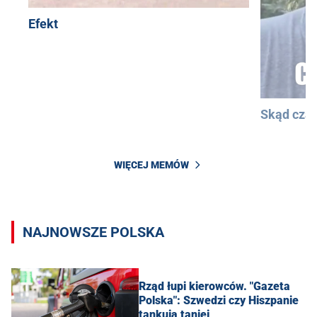
Efekt
Skąd cza
WIĘCEJ MEMÓW
NAJNOWSZE POLSKA
Rząd łupi kierowców. "Gazeta
Polska": Szwedzi czy Hiszpanie
tankują taniej