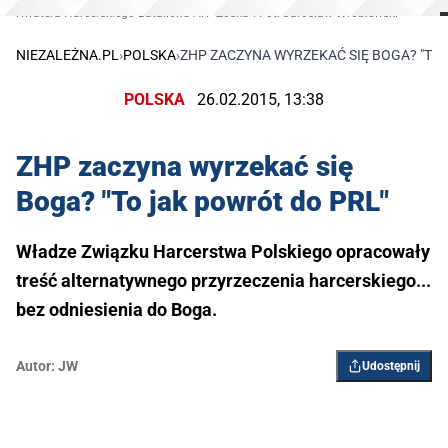
Kwatera Harcerskiego Batalionu AK "Zośka". Fot. Jarosław Wróblewski
NIEZALEŻNA.PL
›
POLSKA
›
ZHP ZACZYNA WYRZEKAĆ SIĘ BOGA? "TO
POLSKA
26.02.2015, 13:38
ZHP zaczyna wyrzekać się
Boga? "To jak powrót do PRL"
Władze Związku Harcerstwa Polskiego opracowały
treść alternatywnego przyrzeczenia harcerskiego...
bez odniesienia do Boga.
Autor:
JW
Udostępnij