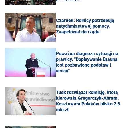
Czarnek: Rolnicy potrzebują
natychmiastowej pomocy.
Zaapelował do rządu
Poważna diagnoza sytuacji na
prawicy. "Dopisywanie Brauna
jest pozbawione podstaw i
sensu"
Tusk rozwiązał komisję, którą
kierowała Gregorczyk-Abram.
Kosztowała Polaków blisko 2,5
mln zł