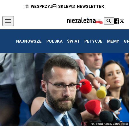
WESPRZYJ
SKLEP
NEWSLETTER
NAJNOWSZE
POLSKA
ŚWIAT
PETYCJE
MEMY
G
Fot. Tomasz Hamrat/ Gazeta Polska