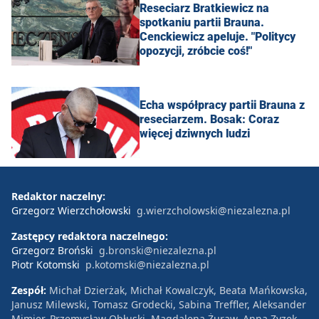
Reseciarz Bratkiewicz na
spotkaniu partii Brauna.
Cenckiewicz apeluje. "Politycy
opozycji, zróbcie coś!"
Echa współpracy partii Brauna z
reseciarzem. Bosak: Coraz
więcej dziwnych ludzi
Redaktor naczelny:
Grzegorz Wierzchołowski
g.wierzcholowski@niezalezna.pl
Zastępcy redaktora naczelnego:
Grzegorz Broński
g.bronski@niezalezna.pl
Piotr Kotomski
p.kotomski@niezalezna.pl
Zespół:
Michał Dzierżak, Michał Kowalczyk, Beata Mańkowska,
Janusz Milewski, Tomasz Grodecki, Sabina Treffler, Aleksander
Mimier, Przemysław Obłuski, Magdalena Żuraw, Anna Zyzek,