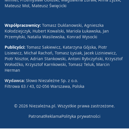
Mateusz Mol, Mateusz Święcicki
Współpracownicy:
Tomasz Duklanowski, Agnieszka
Kołodziejczyk, Hubert Kowalski, Mariola Łukawska, Jan
Przemyłski, Natalia Wasilewska, Konrad Wysocki
Publicyści:
Tomasz Sakiewicz, Katarzyna Gójska, Piotr
Lisiewicz, Michał Rachoń, Tomasz Łysiak, Jacek Liziniewicz,
Piotr Nisztor, Adrian Stankowski, Antoni Rybczyński, Krzysztof
Wołodźko, Krzysztof Karnkowski, Tomasz Teluk, Marcin
Herman
Wydawca:
Słowo Niezależne Sp. z o.o.
Filtrowa 63 / 43, 02-056 Warszawa, Polska
© 2026 Niezależna.pl. Wszystkie prawa zastrzeżone.
Patronat
Reklama
Polityka prywatności