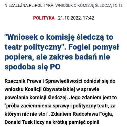
NIEZALEŻNA.PL
›
POLITYKA
›
"WNIOSEK O KOMISJĘ ŚLEDCZĄ TO TEAT
POLITYKA
21.10.2022, 17:42
"Wniosek o komisję śledczą to
teatr polityczny". Fogiel pomysł
popiera, ale zakres badań nie
spodoba się PO
Rzecznik Prawa i Sprawiedliwości odniósł się do
wniosku Koalicji Obywatelskiej w sprawie
powołania komisji śledczej. Jego zdaniem jest to
"próba zaciemnienia sprawy i polityczny teatr, za
którym nic nie stoi". Zdaniem Radosława Fogla,
Donald Tusk liczy na krótką pamięć opinii