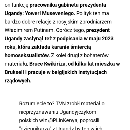
on funkcję
pracownika gabinetu prezydenta
Ugandy: Yoweri Museveniego.
Polityk ten ma
bardzo dobre relacje z rosyjskim zbrodniarzem
Władimirem Putinem. Oprócz tego,
prezydent
Ugandy zasłynął też z podpisania w maju 2023
roku, która zakłada karanie śmiercią
homoseksualistów.
Z kolei drugi z bohaterów
materiału,
Bruce Kwikiriza, od kilku lat mieszka w
Brukseli i pracuje w belgijskich instytucjach
rządowych.
Rozumiecie to? TVN zrobił materiał o
nieprzyznawaniu Ugandyjczykom
polskich wiz
@PLinKenya
, poprosili
"dziennikarza" z Ugandy by ten w ich