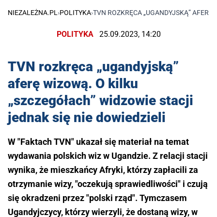
NIEZALEŻNA.PL
›
POLITYKA
›
TVN ROZKRĘCA „UGANDYJSKĄ” AFERĘ WI
POLITYKA
25.09.2023, 14:20
TVN rozkręca „ugandyjską”
aferę wizową. O kilku
„szczegółach” widzowie stacji
jednak się nie dowiedzieli
W "Faktach TVN" ukazał się materiał na temat
wydawania polskich wiz w Ugandzie. Z relacji stacji
wynika, że mieszkańcy Afryki, którzy zapłacili za
otrzymanie wizy, "oczekują sprawiedliwości" i czują
się okradzeni przez "polski rząd". Tymczasem
Ugandyjczycy, którzy wierzyli, że dostaną wizy, w