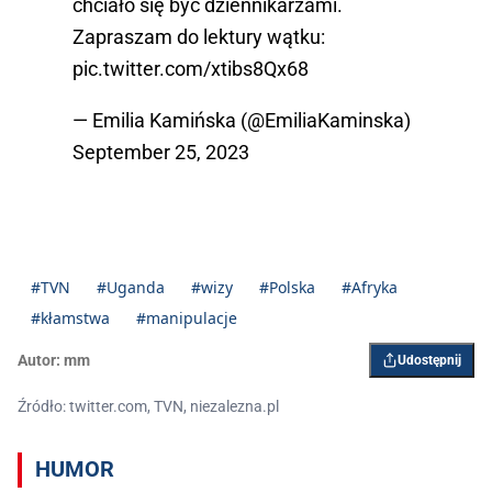
chciało się być dziennikarzami.
Zapraszam do lektury wątku:
pic.twitter.com/xtibs8Qx68
— Emilia Kamińska (@EmiliaKaminska)
September 25, 2023
#TVN
#Uganda
#wizy
#Polska
#Afryka
#kłamstwa
#manipulacje
Autor:
mm
Udostępnij
Źródło: twitter.com, TVN, niezalezna.pl
HUMOR