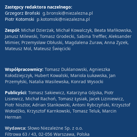
Zastępcy redaktora naczelnego:
Grzegorz Broński
g.bronski@niezalezna.pl
Piotr Kotomski
p.kotomski@niezalezna.pl
Zespół:
Michał Dzierżak, Michał Kowalczyk, Beata Mańkowska,
Janusz Milewski, Tomasz Grodecki, Sabina Treffler, Aleksander
Mimier, Przemysław Obłuski, Magdalena Żuraw, Anna Zyzek,
Mateusz Mol, Mateusz Święcicki
Współpracownicy:
Tomasz Duklanowski, Agnieszka
Kołodziejczyk, Hubert Kowalski, Mariola Łukawska, Jan
Przemyłski, Natalia Wasilewska, Konrad Wysocki
Publicyści:
Tomasz Sakiewicz, Katarzyna Gójska, Piotr
Lisiewicz, Michał Rachoń, Tomasz Łysiak, Jacek Liziniewicz,
Piotr Nisztor, Adrian Stankowski, Antoni Rybczyński, Krzysztof
Wołodźko, Krzysztof Karnkowski, Tomasz Teluk, Marcin
Herman
Wydawca:
Słowo Niezależne Sp. z o.o.
Filtrowa 63 / 43, 02-056 Warszawa, Polska