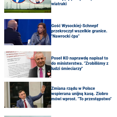
wiatraki
Gość Wysockiej-Schnepf
przekroczył wszelkie granice.
"Nawrocki ćpa"
Poseł KO naprawdę napisał to
do ministerstwa. "Zrobiliśmy z
ludzi śmieciarzy"
Zmiana rządu w Polsce
wspierana unijną kasą. Ziobro
mówi wprost. "To przestępstwo"