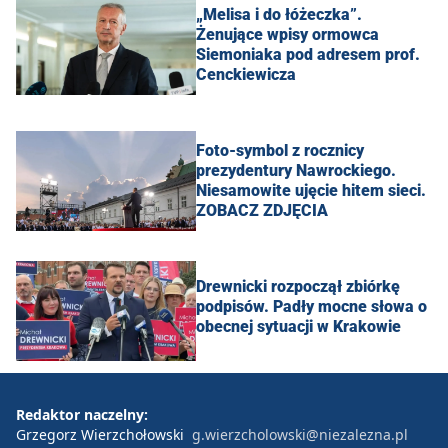
„Melisa i do łóżeczka”.
Żenujące wpisy ormowca
Siemoniaka pod adresem prof.
Cenckiewicza
Foto-symbol z rocznicy
prezydentury Nawrockiego.
Niesamowite ujęcie hitem sieci.
ZOBACZ ZDJĘCIA
Drewnicki rozpoczął zbiórkę
podpisów. Padły mocne słowa o
obecnej sytuacji w Krakowie
Redaktor naczelny:
Grzegorz Wierzchołowski
g.wierzcholowski@niezalezna.pl