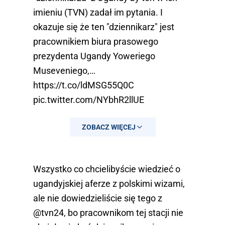
imieniu (TVN) zadał im pytania. I
okazuje się że ten "dziennikarz" jest
pracownikiem biura prasowego
prezydenta Ugandy Yoweriego
Museveniego,…
https://t.co/ldMSG55Q0C
pic.twitter.com/NYbhR2llUE
— Maciej Stańczyk (@stanczykmaciej)
ZOBACZ WIĘCEJ
September 25, 2023
Wszystko co chcielibyście wiedzieć o
ugandyjskiej aferze z polskimi wizami,
ale nie dowiedzieliście się tego z
@tvn24
, bo pracownikom tej stacji nie