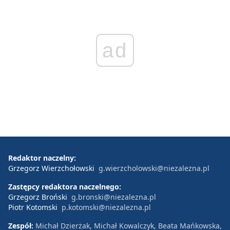
ad
Redaktor naczelny:
Grzegorz Wierzchołowski
g.wierzcholowski@niezalezna.pl
Zastępcy redaktora naczelnego:
Grzegorz Broński
g.bronski@niezalezna.pl
Piotr Kotomski
p.kotomski@niezalezna.pl
Zespół:
Michał Dzierżak, Michał Kowalczyk, Beata Mańkowska,