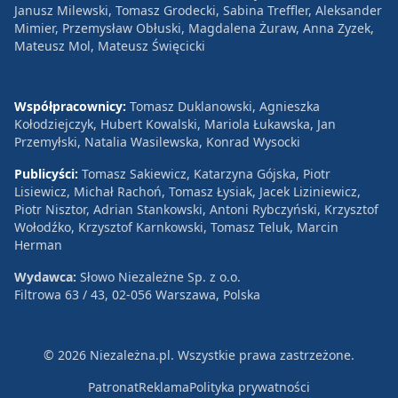
Janusz Milewski, Tomasz Grodecki, Sabina Treffler, Aleksander
Mimier, Przemysław Obłuski, Magdalena Żuraw, Anna Zyzek,
Mateusz Mol, Mateusz Święcicki
Współpracownicy:
Tomasz Duklanowski, Agnieszka
Kołodziejczyk, Hubert Kowalski, Mariola Łukawska, Jan
Przemyłski, Natalia Wasilewska, Konrad Wysocki
Publicyści:
Tomasz Sakiewicz, Katarzyna Gójska, Piotr
Lisiewicz, Michał Rachoń, Tomasz Łysiak, Jacek Liziniewicz,
Piotr Nisztor, Adrian Stankowski, Antoni Rybczyński, Krzysztof
Wołodźko, Krzysztof Karnkowski, Tomasz Teluk, Marcin
Herman
Wydawca:
Słowo Niezależne Sp. z o.o.
Filtrowa 63 / 43, 02-056 Warszawa, Polska
© 2026 Niezależna.pl. Wszystkie prawa zastrzeżone.
Patronat
Reklama
Polityka prywatności