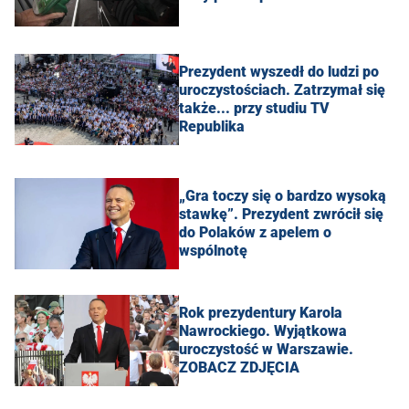
Prezydent wyszedł do ludzi po
uroczystościach. Zatrzymał się
także... przy studiu TV
Republika
„Gra toczy się o bardzo wysoką
stawkę”. Prezydent zwrócił się
do Polaków z apelem o
wspólnotę
Rok prezydentury Karola
Nawrockiego. Wyjątkowa
uroczystość w Warszawie.
ZOBACZ ZDJĘCIA