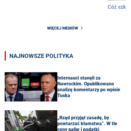
Cóż szkod
WIĘCEJ MEMÓW
NAJNOWSZE POLITYKA
Internauci stanęli za
Nawrockim. Opublikowano
analizę komentarzy po wpisie
Tuska
„Rząd przyjął zasadę, by
powtarzać kłamstwa”. W tle
ceny paliw i podatki