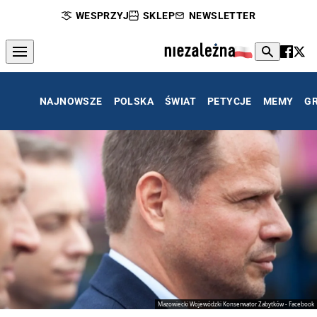
WESPRZYJ
SKLEP
NEWSLETTER
NAJNOWSZE
POLSKA
ŚWIAT
PETYCJE
MEMY
G
Mazowiecki Wojewódzki Konserwator Zabytków - Facebook