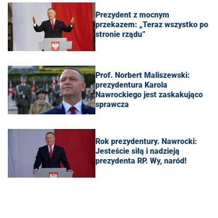
Prezydent z mocnym
przekazem: „Teraz wszystko po
stronie rządu”
Prof. Norbert Maliszewski:
prezydentura Karola
Nawrockiego jest zaskakująco
sprawcza
Rok prezydentury. Nawrocki:
Jesteście siłą i nadzieją
prezydenta RP. Wy, naród!