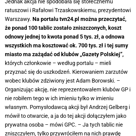
Jednak akcja nie spodobała się stołecznemu
ratuszowi i Rafałowi Trzaskowskiemu, prezydentowi
Warszawy.
Na portalu tvn24.pl można przeczytać,
że ponad 100 tablic zostało zniszczonych, koszt
odnowy jednej to kwota ponad 5 tys. zł, a odnowa
wszystkich ma kosztować ok. 700 tys. zł i tej sumy
miasto ma zażądać od klubów „Gazety Polskiej”,
których członkowie – według portalu – mieli
przyznać się do uszkodzeń. Kierowaniem zarzutów
wobec klubów zdziwiony jest Adam Borowski. –
Organizując akcję, nie reprezentowałem klubów GP i
nie robiłem tego w ich imieniu tylko w imieniu
własnym. Pomysłodawcą akcji był Andrzej Gelberg i
mówił to otwarcie, a ja do tej akcji dołączyłem jako
prywatna osoba – mówi GPC. – Ja tych tablic nie
zniszczyłem, tylko przywróciłem na nich prawdę