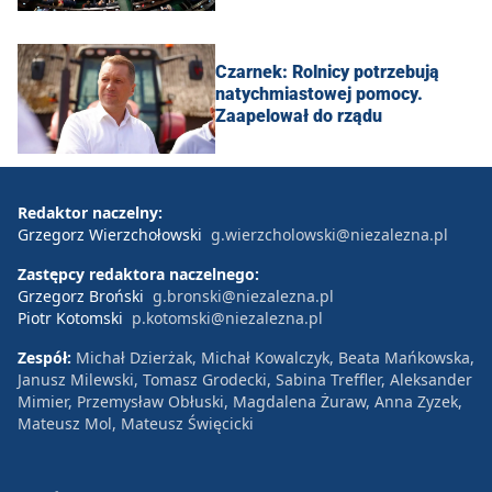
Czarnek: Rolnicy potrzebują
natychmiastowej pomocy.
Zaapelował do rządu
Redaktor naczelny:
Grzegorz Wierzchołowski
g.wierzcholowski@niezalezna.pl
Zastępcy redaktora naczelnego:
Grzegorz Broński
g.bronski@niezalezna.pl
Piotr Kotomski
p.kotomski@niezalezna.pl
Zespół:
Michał Dzierżak, Michał Kowalczyk, Beata Mańkowska,
Janusz Milewski, Tomasz Grodecki, Sabina Treffler, Aleksander
Mimier, Przemysław Obłuski, Magdalena Żuraw, Anna Zyzek,
Mateusz Mol, Mateusz Święcicki