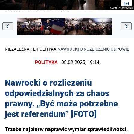
4/4
x.com/@Nawrocki25
Karol Nawrocki na spotkaniu w Gołdapi
NIEZALEŻNA.PL
›
POLITYKA
›
NAWROCKI O ROZLICZENIU ODPOWIEDZ
POLITYKA
08.02.2025, 19:14
Nawrocki o rozliczeniu
odpowiedzialnych za chaos
prawny. „Być może potrzebne
jest referendum” [FOTO]
Trzeba najpierw naprawić wymiar sprawiedliwości,