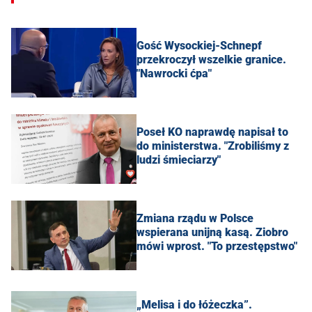
Gość Wysockiej-Schnepf
przekroczył wszelkie granice.
"Nawrocki ćpa"
Poseł KO naprawdę napisał to
do ministerstwa. "Zrobiliśmy z
ludzi śmieciarzy"
Zmiana rządu w Polsce
wspierana unijną kasą. Ziobro
mówi wprost. "To przestępstwo"
„Melisa i do łóżeczka”.