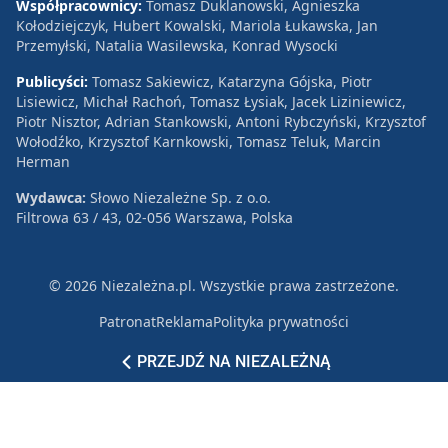
Współpracownicy:
Tomasz Duklanowski, Agnieszka
Kołodziejczyk, Hubert Kowalski, Mariola Łukawska, Jan
Przemyłski, Natalia Wasilewska, Konrad Wysocki
Publicyści:
Tomasz Sakiewicz, Katarzyna Gójska, Piotr
Lisiewicz, Michał Rachoń, Tomasz Łysiak, Jacek Liziniewicz,
Piotr Nisztor, Adrian Stankowski, Antoni Rybczyński, Krzysztof
Wołodźko, Krzysztof Karnkowski, Tomasz Teluk, Marcin
Herman
Wydawca:
Słowo Niezależne Sp. z o.o.
Filtrowa 63 / 43, 02-056 Warszawa, Polska
© 2026 Niezależna.pl. Wszystkie prawa zastrzeżone.
Patronat
Reklama
Polityka prywatności
PRZEJDŹ NA NIEZALEŻNĄ