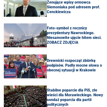
Żenujące wpisy ormowca
Siemoniaka pod adresem prof.
Cenckiewicza
Foto-symbol z rocznicy
prezydentury Nawrockiego.
Niesamowite ujęcie hitem sieci.
ZOBACZ ZDJĘCIA
Drewnicki rozpoczął zbiórkę
podpisów. Padły mocne słowa o
obecnej sytuacji w Krakowie
Stabilne poparcie dla PiS, złe
wieści dla Morawieckiego. Nowy
sondaż poparcia dla partii
politycznych