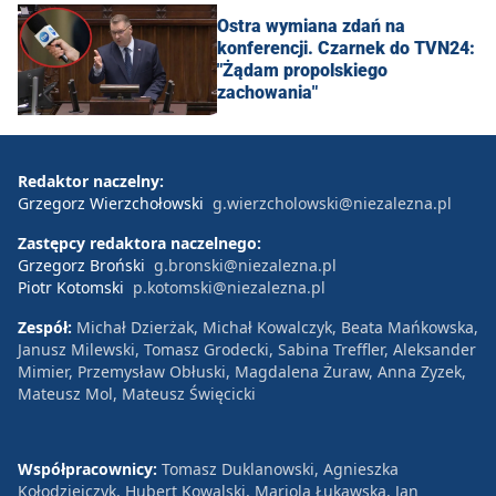
Ostra wymiana zdań na
konferencji. Czarnek do TVN24:
"Żądam propolskiego
zachowania"
Redaktor naczelny:
Grzegorz Wierzchołowski
g.wierzcholowski@niezalezna.pl
Zastępcy redaktora naczelnego:
Grzegorz Broński
g.bronski@niezalezna.pl
Piotr Kotomski
p.kotomski@niezalezna.pl
Zespół:
Michał Dzierżak, Michał Kowalczyk, Beata Mańkowska,
Janusz Milewski, Tomasz Grodecki, Sabina Treffler, Aleksander
Mimier, Przemysław Obłuski, Magdalena Żuraw, Anna Zyzek,
Mateusz Mol, Mateusz Święcicki
Współpracownicy:
Tomasz Duklanowski, Agnieszka
Kołodziejczyk, Hubert Kowalski, Mariola Łukawska, Jan