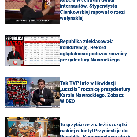
internautów. Stypendysta
Cienkowskiej rapował o rzezi
wołyńskiej
Republika zdeklasowała
konkurencję. Rekord
oglądalności podczas rocznicy
prezydentury Nawrockiego
Tak TVP Info w likwidacji
„uczciła” rocznicę prezydentury
Karola Nawrockiego. Zobacz
WIDEO
To grzybiarze znaleźli szczątki
ruskiej rakiety! Przynieśli je do
Republiki. Kompromitacja służb