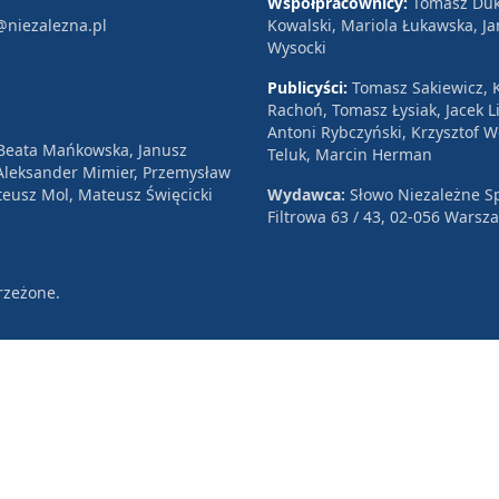
Współpracownicy:
Tomasz Duk
@niezalezna.pl
Kowalski, Mariola Łukawska, Ja
Wysocki
Publicyści:
Tomasz Sakiewicz, K
Rachoń, Tomasz Łysiak, Jacek Li
Antoni Rybczyński, Krzysztof 
 Beata Mańkowska, Janusz
Teluk, Marcin Herman
, Aleksander Mimier, Przemysław
eusz Mol, Mateusz Święcicki
Wydawca:
Słowo Niezależne Sp
Filtrowa 63 / 43, 02-056 Warsz
rzeżone.