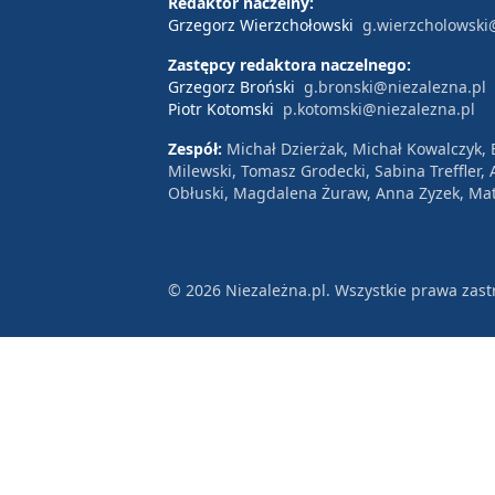
Redaktor naczelny:
Grzegorz Wierzchołowski
g.wierzcholowski
Zastępcy redaktora naczelnego:
Grzegorz Broński
g.bronski@niezalezna.pl
Piotr Kotomski
p.kotomski@niezalezna.pl
Zespół:
Michał Dzierżak, Michał Kowalczyk,
Milewski, Tomasz Grodecki, Sabina Treffler
Obłuski, Magdalena Żuraw, Anna Zyzek, Mat
© 2026 Niezależna.pl. Wszystkie prawa zast