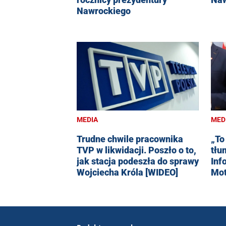
Nawrockiego
MEDIA
MED
Trudne chwile pracownika
„To
TVP w likwidacji. Poszło o to,
tłu
jak stacja podeszła do sprawy
Inf
Wojciecha Króla [WIDEO]
Mot