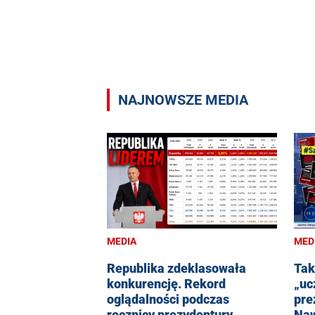
NAJNOWSZE MEDIA
MEDIA
MED
Republika zdeklasowała
Tak
konkurencję. Rekord
„uc
oglądalności podczas
pre
rocznicy prezydentury
Naw