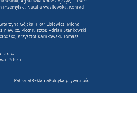
lanowski, Agnieszka Kołodziejczyk, Hubert
n Przemyłski, Natalia Wasilewska, Konrad
atarzyna Gójska, Piotr Lisiewicz, Michał
ziniewicz, Piotr Nisztor, Adrian Stankowski,
Wołodźko, Krzysztof Karnkowski, Tomasz
. z o.o.
awa, Polska
Patronat
Reklama
Polityka prywatności