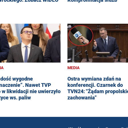
IA
MEDIA
 dość wygodne
Ostra wymiana zdań na
maczenie”. Nawet TVP
konferencji. Czarnek do
o w likwidacji nie uwierzyło
TVN24: "Żądam propolski
yce ws. paliw
zachowania"