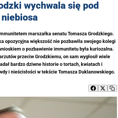
odzki wychwala się pod
niebiosa
 immunitetem marszałka senatu Tomasza Grodzkiego.
ka opozycyjna większość nie pozbawiła swojego kolegi
wnioskiem o pozbawienie immunitetu była kuriozalna.
arzutów przeciw Grodzkiemu, on sam wygłosił wiele
dał bardzo dziwne historie o tortach, kwiatach i
y i nieścisłości w tekście Tomasza Duklanowskiego.