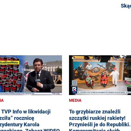
Ską
IA
MEDIA
 TVP Info w likwidacji
To grzybiarze znaleźli
zciła” rocznicę
szczątki ruskiej rakiety!
zydentury Karola
Przynieśli je do Republiki.
rockiego. Zobacz WIDEO
Kompromitacja służb