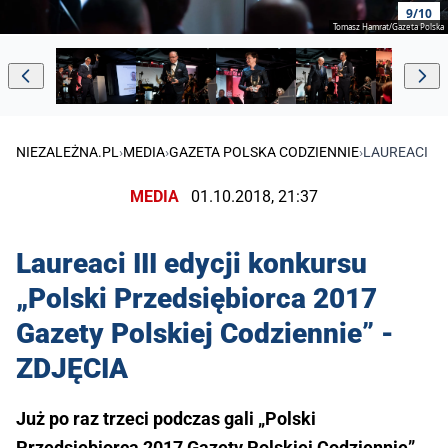
9/10
Tomasz Hamrat/Gazeta Polska
NIEZALEŻNA.PL
›
MEDIA
›
GAZETA POLSKA CODZIENNIE
›
LAUREACI II
MEDIA
01.10.2018, 21:37
Laureaci III edycji konkursu
„Polski Przedsiębiorca 2017
Gazety Polskiej Codziennie” -
ZDJĘCIA
Już po raz trzeci podczas gali „Polski
Przedsiębiorca 2017 Gazety Polskiej Codziennie”