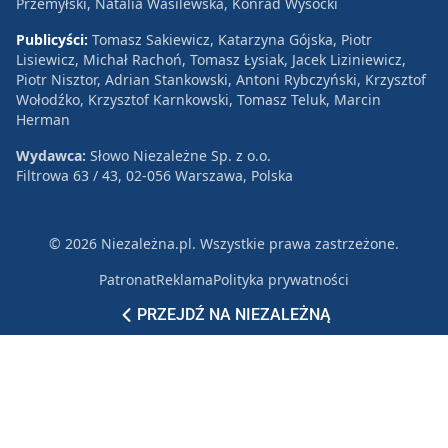
Przemyłski, Natalia Wasilewska, Konrad Wysocki
Publicyści:
Tomasz Sakiewicz, Katarzyna Gójska, Piotr
Lisiewicz, Michał Rachoń, Tomasz Łysiak, Jacek Liziniewicz,
Piotr Nisztor, Adrian Stankowski, Antoni Rybczyński, Krzysztof
Wołodźko, Krzysztof Karnkowski, Tomasz Teluk, Marcin
Herman
Wydawca:
Słowo Niezależne Sp. z o.o.
Filtrowa 63 / 43, 02-056 Warszawa, Polska
© 2026 Niezależna.pl. Wszystkie prawa zastrzeżone.
Patronat
Reklama
Polityka prywatności
PRZEJDŹ NA NIEZALEŻNĄ