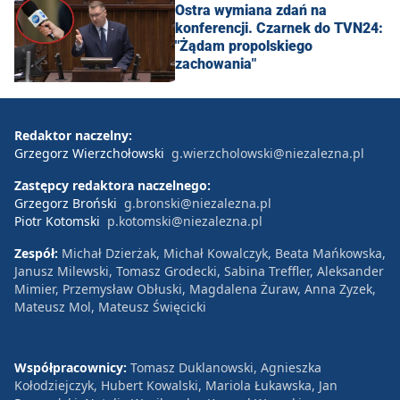
Ostra wymiana zdań na
konferencji. Czarnek do TVN24:
"Żądam propolskiego
zachowania"
Redaktor naczelny:
Grzegorz Wierzchołowski
g.wierzcholowski@niezalezna.pl
Zastępcy redaktora naczelnego:
Grzegorz Broński
g.bronski@niezalezna.pl
Piotr Kotomski
p.kotomski@niezalezna.pl
Zespół:
Michał Dzierżak, Michał Kowalczyk, Beata Mańkowska,
Janusz Milewski, Tomasz Grodecki, Sabina Treffler, Aleksander
Mimier, Przemysław Obłuski, Magdalena Żuraw, Anna Zyzek,
Mateusz Mol, Mateusz Święcicki
Współpracownicy:
Tomasz Duklanowski, Agnieszka
Kołodziejczyk, Hubert Kowalski, Mariola Łukawska, Jan