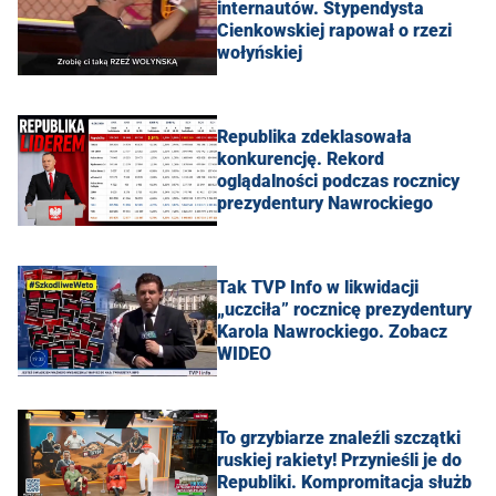
internautów. Stypendysta
Cienkowskiej rapował o rzezi
wołyńskiej
Republika zdeklasowała
konkurencję. Rekord
oglądalności podczas rocznicy
prezydentury Nawrockiego
Tak TVP Info w likwidacji
„uczciła” rocznicę prezydentury
Karola Nawrockiego. Zobacz
WIDEO
To grzybiarze znaleźli szczątki
ruskiej rakiety! Przynieśli je do
Republiki. Kompromitacja służb