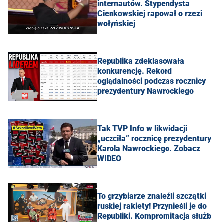
internautów. Stypendysta
Cienkowskiej rapował o rzezi
wołyńskiej
Republika zdeklasowała
konkurencję. Rekord
oglądalności podczas rocznicy
prezydentury Nawrockiego
Tak TVP Info w likwidacji
„uczciła” rocznicę prezydentury
Karola Nawrockiego. Zobacz
WIDEO
To grzybiarze znaleźli szczątki
ruskiej rakiety! Przynieśli je do
Republiki. Kompromitacja służb