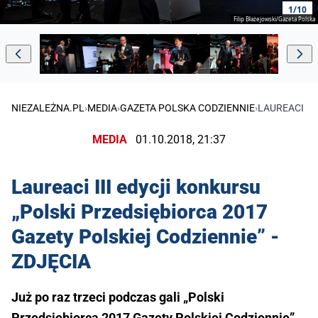
1/10
Filip Błażejowski/Gazeta Polska
NIEZALEŻNA.PL
›
MEDIA
›
GAZETA POLSKA CODZIENNIE
›
LAUREACI II
MEDIA
01.10.2018, 21:37
Laureaci III edycji konkursu
„Polski Przedsiębiorca 2017
Gazety Polskiej Codziennie” -
ZDJĘCIA
Już po raz trzeci podczas gali „Polski
Przedsiębiorca 2017 Gazety Polskiej Codziennie”