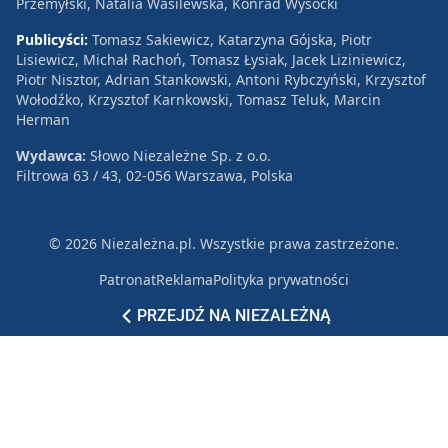
Przemyłski, Natalia Wasilewska, Konrad Wysocki
Publicyści:
Tomasz Sakiewicz, Katarzyna Gójska, Piotr
Lisiewicz, Michał Rachoń, Tomasz Łysiak, Jacek Liziniewicz,
Piotr Nisztor, Adrian Stankowski, Antoni Rybczyński, Krzysztof
Wołodźko, Krzysztof Karnkowski, Tomasz Teluk, Marcin
Herman
Wydawca:
Słowo Niezależne Sp. z o.o.
Filtrowa 63 / 43, 02-056 Warszawa, Polska
© 2026 Niezależna.pl. Wszystkie prawa zastrzeżone.
Patronat
Reklama
Polityka prywatności
PRZEJDŹ NA NIEZALEŻNĄ