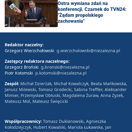
Ostra wymiana zdań na
konferencji. Czarnek do TVN24:
"Żądam propolskiego
zachowania"
Redaktor naczelny:
Grzegorz Wierzchołowski
g.wierzcholowski@niezalezna.pl
Zastępcy redaktora naczelnego:
Grzegorz Broński
g.bronski@niezalezna.pl
Piotr Kotomski
p.kotomski@niezalezna.pl
Zespół:
Michał Dzierżak, Michał Kowalczyk, Beata Mańkowska,
Janusz Milewski, Tomasz Grodecki, Sabina Treffler, Aleksander
Mimier, Przemysław Obłuski, Magdalena Żuraw, Anna Zyzek,
Mateusz Mol, Mateusz Święcicki
Współpracownicy:
Tomasz Duklanowski, Agnieszka
Kołodziejczyk, Hubert Kowalski, Mariola Łukawska, Jan