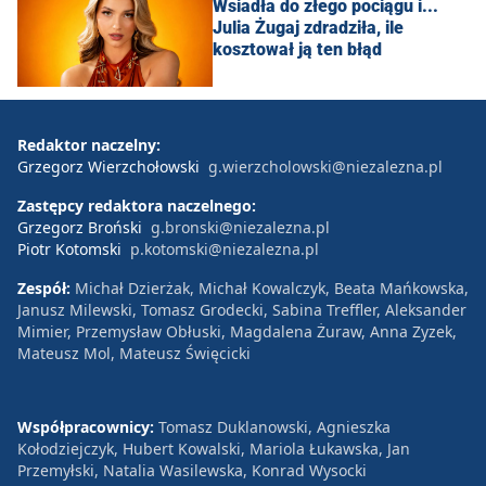
Wsiadła do złego pociągu i...
Julia Żugaj zdradziła, ile
kosztował ją ten błąd
Redaktor naczelny:
Grzegorz Wierzchołowski
g.wierzcholowski@niezalezna.pl
Zastępcy redaktora naczelnego:
Grzegorz Broński
g.bronski@niezalezna.pl
Piotr Kotomski
p.kotomski@niezalezna.pl
Zespół:
Michał Dzierżak, Michał Kowalczyk, Beata Mańkowska,
Janusz Milewski, Tomasz Grodecki, Sabina Treffler, Aleksander
Mimier, Przemysław Obłuski, Magdalena Żuraw, Anna Zyzek,
Mateusz Mol, Mateusz Święcicki
Współpracownicy:
Tomasz Duklanowski, Agnieszka
Kołodziejczyk, Hubert Kowalski, Mariola Łukawska, Jan
Przemyłski, Natalia Wasilewska, Konrad Wysocki