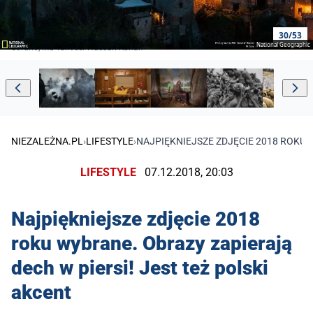
30/53
National Geographic
Sorano, Md Tanveer Hassan Rohan
NIEZALEŻNA.PL
›
LIFESTYLE
›
NAJPIĘKNIEJSZE ZDJĘCIE 2018 ROKU 
LIFESTYLE
07.12.2018, 20:03
Najpiękniejsze zdjęcie 2018
roku wybrane. Obrazy zapierają
dech w piersi! Jest też polski
akcent