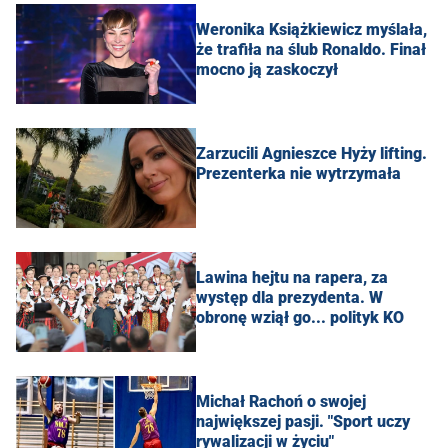
Weronika Książkiewicz myślała,
że trafiła na ślub Ronaldo. Finał
mocno ją zaskoczył
Zarzucili Agnieszce Hyży lifting.
Prezenterka nie wytrzymała
Lawina hejtu na rapera, za
występ dla prezydenta. W
obronę wziął go... polityk KO
Michał Rachoń o swojej
największej pasji. "Sport uczy
rywalizacji w życiu"