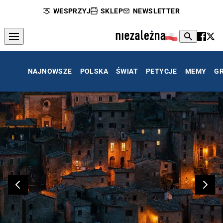
WESPRZYJ
SKLEP
NEWSLETTER
NAJNOWSZE
POLSKA
ŚWIAT
PETYCJE
MEMY
G