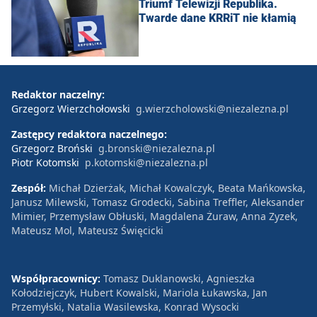
Triumf Telewizji Republika.
Twarde dane KRRiT nie kłamią
Redaktor naczelny:
Grzegorz Wierzchołowski
g.wierzcholowski@niezalezna.pl
Zastępcy redaktora naczelnego:
Grzegorz Broński
g.bronski@niezalezna.pl
Piotr Kotomski
p.kotomski@niezalezna.pl
Zespół:
Michał Dzierżak, Michał Kowalczyk, Beata Mańkowska,
Janusz Milewski, Tomasz Grodecki, Sabina Treffler, Aleksander
Mimier, Przemysław Obłuski, Magdalena Żuraw, Anna Zyzek,
Mateusz Mol, Mateusz Święcicki
Współpracownicy:
Tomasz Duklanowski, Agnieszka
Kołodziejczyk, Hubert Kowalski, Mariola Łukawska, Jan
Przemyłski, Natalia Wasilewska, Konrad Wysocki