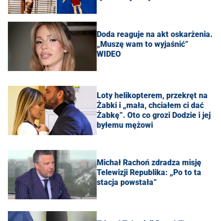
Doda reaguje na akt oskarżenia.
„Muszę wam to wyjaśnić”
WIDEO
Loty helikopterem, przekręt na
Żabki i „mała, chciałem ci dać
Żabkę”. Oto co grozi Dodzie i jej
byłemu mężowi
Michał Rachoń zdradza misję
Telewizji Republika: „Po to ta
stacja powstała”