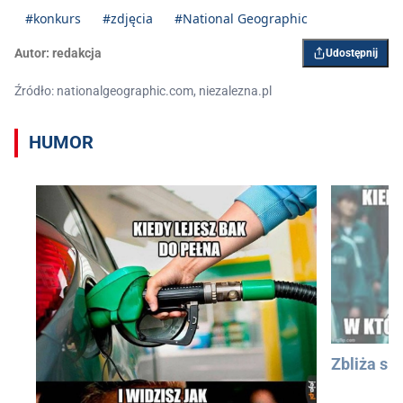
#konkurs
#zdjęcia
#National Geographic
Autor:
redakcja
Udostępnij
Źródło: nationalgeographic.com, niezalezna.pl
HUMOR
Zbliża się