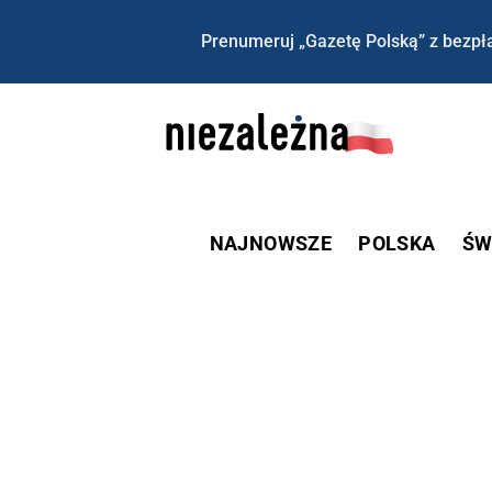
Prenumeruj „Gazetę Polską” z bezpła
NAJNOWSZE
POLSKA
ŚW