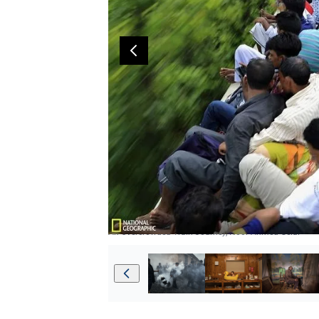
An Overcrowded Train Journey, Noor Ahmed Gelal