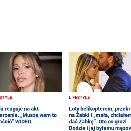
ESTYLE
LIFESTYLE
a reaguje na akt
Loty helikopterem, przekr
arżenia. „Muszę wam to
na Żabki i „mała, chciałem
aśnić” WIDEO
dać Żabkę”. Oto co grozi
Dodzie i jej byłemu mężo