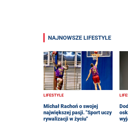
NAJNOWSZE LIFESTYLE
LIFESTYLE
LIF
Michał Rachoń o swojej
Dod
największej pasji. "Sport uczy
osk
rywalizacji w życiu"
wyj