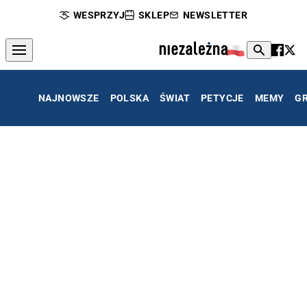
WESPRZYJ
SKLEP
NEWSLETTER
NAJNOWSZE
POLSKA
ŚWIAT
PETYCJE
MEMY
G