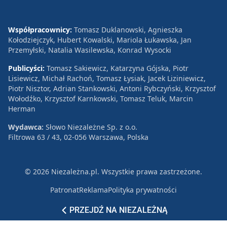
Współpracownicy:
Tomasz Duklanowski, Agnieszka
Kołodziejczyk, Hubert Kowalski, Mariola Łukawska, Jan
Przemyłski, Natalia Wasilewska, Konrad Wysocki
Publicyści:
Tomasz Sakiewicz, Katarzyna Gójska, Piotr
Lisiewicz, Michał Rachoń, Tomasz Łysiak, Jacek Liziniewicz,
Piotr Nisztor, Adrian Stankowski, Antoni Rybczyński, Krzysztof
Wołodźko, Krzysztof Karnkowski, Tomasz Teluk, Marcin
Herman
Wydawca:
Słowo Niezależne Sp. z o.o.
Filtrowa 63 / 43, 02-056 Warszawa, Polska
© 2026 Niezależna.pl. Wszystkie prawa zastrzeżone.
Patronat
Reklama
Polityka prywatności
PRZEJDŹ NA NIEZALEŻNĄ