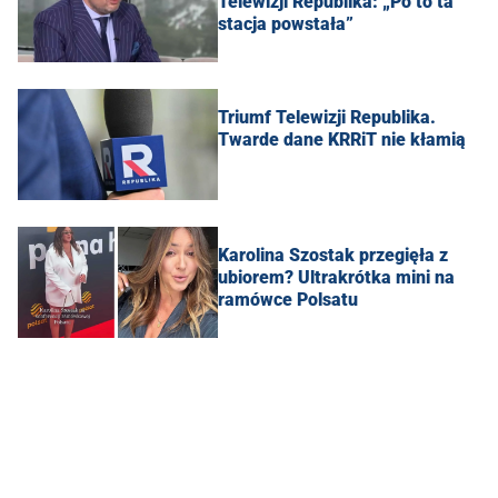
Telewizji Republika: „Po to ta
stacja powstała”
Triumf Telewizji Republika.
Twarde dane KRRiT nie kłamią
Karolina Szostak przegięła z
ubiorem? Ultrakrótka mini na
ramówce Polsatu