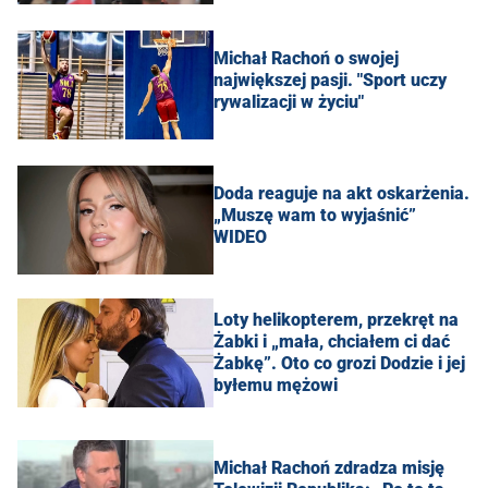
Michał Rachoń o swojej
największej pasji. "Sport uczy
rywalizacji w życiu"
Doda reaguje na akt oskarżenia.
„Muszę wam to wyjaśnić”
WIDEO
Loty helikopterem, przekręt na
Żabki i „mała, chciałem ci dać
Żabkę”. Oto co grozi Dodzie i jej
byłemu mężowi
Michał Rachoń zdradza misję