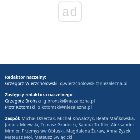
ad
Redaktor naczelny:
Grzegorz Wierzchołowski
g.wierzcholowski@niezalezna.pl
Zastępcy redaktora naczelnego:
Grzegorz Broński
g.bronski@niezalezna.pl
Piotr Kotomski
p.kotomski@niezalezna.pl
Zespół:
Michał Dzierżak, Michał Kowalczyk, Beata Mańkowska,
Janusz Milewski, Tomasz Grodecki, Sabina Treffler, Aleksander
Mimier, Przemysław Obłuski, Magdalena Żuraw, Anna Zyzek,
Mateusz Mol, Mateusz Święcicki