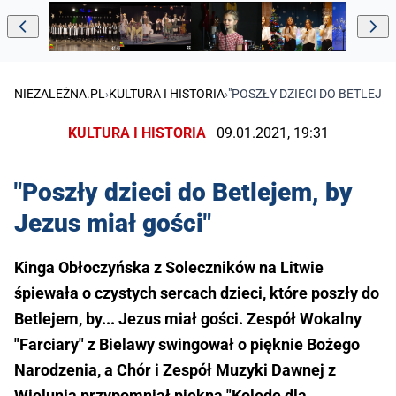
NIEZALEŻNA.PL
›
KULTURA I HISTORIA
›
"POSZŁY DZIECI DO BETLEJEM
KULTURA I HISTORIA
09.01.2021, 19:31
"Poszły dzieci do Betlejem, by
Jezus miał gości"
Kinga Obłoczyńska z Soleczników na Litwie
śpiewała o czystych sercach dzieci, które poszły do
Betlejem, by... Jezus miał gości. Zespół Wokalny
"Farciary" z Bielawy swingował o pięknie Bożego
Narodzenia, a Chór i Zespół Muzyki Dawnej z
Wielunia przypomniał piękną "Kolędę dla