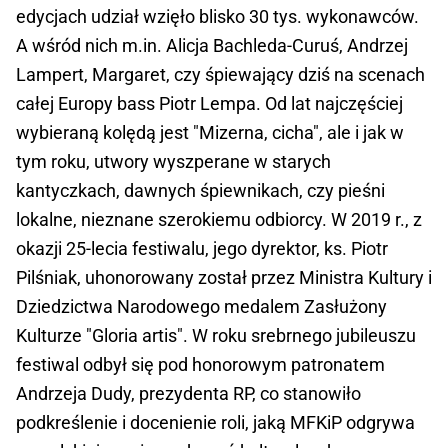
edycjach udział wzięło blisko 30 tys. wykonawców.
A wśród nich m.in. Alicja Bachleda-Curuś, Andrzej
Lampert, Margaret, czy śpiewający dziś na scenach
całej Europy bass Piotr Lempa. Od lat najczęściej
wybieraną kolędą jest "Mizerna, cicha", ale i jak w
tym roku, utwory wyszperane w starych
kantyczkach, dawnych śpiewnikach, czy pieśni
lokalne, nieznane szerokiemu odbiorcy. W 2019 r., z
okazji 25-lecia festiwalu, jego dyrektor, ks. Piotr
Pilśniak, uhonorowany został przez Ministra Kultury i
Dziedzictwa Narodowego medalem Zasłużony
Kulturze "Gloria artis". W roku srebrnego jubileuszu
festiwal odbył się pod honorowym patronatem
Andrzeja Dudy, prezydenta RP, co stanowiło
podkreślenie i docenienie roli, jaką MFKiP odgrywa