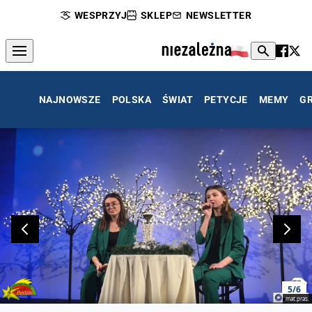
WESPRZYJ
SKLEP
NEWSLETTER
NAJNOWSZE
POLSKA
ŚWIAT
PETYCJE
MEMY
G
5/6
mat.pras.