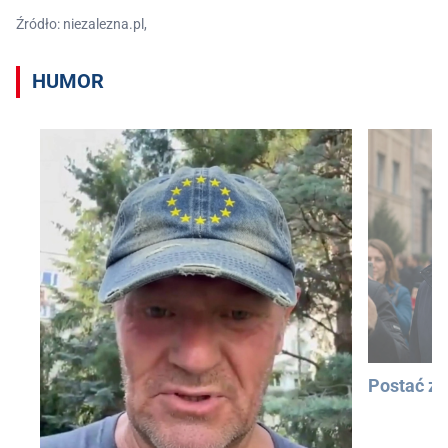
Źródło: niezalezna.pl,
HUMOR
Postać z