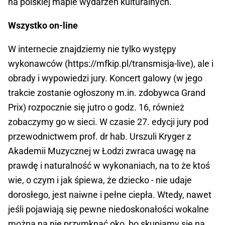
na polskiej mapie wydarzeń kulturalnych.
Wszystko on-line
W internecie znajdziemy nie tylko występy
wykonawców (https://mfkip.pl/transmisja-live), ale i
obrady i wypowiedzi jury. Koncert galowy (w jego
trakcie zostanie ogłoszony m.in. zdobywca Grand
Prix) rozpocznie się jutro o godz. 16, również
zobaczymy go w sieci. W czasie 27. edycji jury pod
przewodnictwem prof. dr hab. Urszuli Kryger z
Akademii Muzycznej w Łodzi zwraca uwagę na
prawdę i naturalność w wykonaniach, na to że ktoś
wie, o czym i jak śpiewa, że dziecko - nie udaje
dorosłego, jest naiwne i pełne ciepła. Wtedy, nawet
jeśli pojawiają się pewne niedoskonałości wokalne
można na nie przymknąć oko, bo skupiamy się na