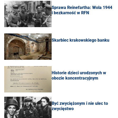
Sprawa Reinefartha: Wola 1944
i bezkarność w RFN
Skarbiec krakowskiego banku
Historie dzieci urodzonych w
obozie koncentracyjnym
Być zwyciężonym i nie ulec to
zwycięstwo