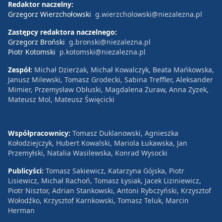
Redaktor naczelny:
Grzegorz Wierzchołowski
g.wierzcholowski@niezalezna.pl
Zastępcy redaktora naczelnego:
Grzegorz Broński
g.bronski@niezalezna.pl
Piotr Kotomski
p.kotomski@niezalezna.pl
Zespół:
Michał Dzierżak, Michał Kowalczyk, Beata Mańkowska,
Janusz Milewski, Tomasz Grodecki, Sabina Treffler, Aleksander
Mimier, Przemysław Obłuski, Magdalena Żuraw, Anna Zyzek,
Mateusz Mol, Mateusz Święcicki
Współpracownicy:
Tomasz Duklanowski, Agnieszka
Kołodziejczyk, Hubert Kowalski, Mariola Łukawska, Jan
Przemyłski, Natalia Wasilewska, Konrad Wysocki
Publicyści:
Tomasz Sakiewicz, Katarzyna Gójska, Piotr
Lisiewicz, Michał Rachoń, Tomasz Łysiak, Jacek Liziniewicz,
Piotr Nisztor, Adrian Stankowski, Antoni Rybczyński, Krzysztof
Wołodźko, Krzysztof Karnkowski, Tomasz Teluk, Marcin
Herman