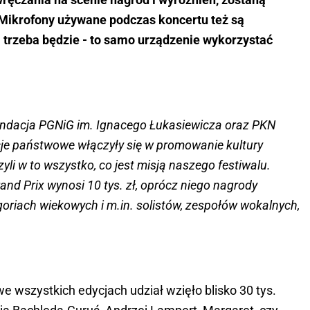
Mikrofony używane podczas koncertu też są
i trzeba będzie - to samo urządzenie wykorzystać
 Fundacja PGNiG im. Ignacego Łukasiewicza oraz PKN
ucje państwowe włączyły się w promowanie kultury
czyli w to wszystko, co jest misją naszego festiwalu.
nd Prix wynosi 10 tys. zł, oprócz niego nagrody
riach wiekowych i m.in. solistów, zespołów wokalnych,
we wszystkich edycjach udział wzięło blisko 30 tys.