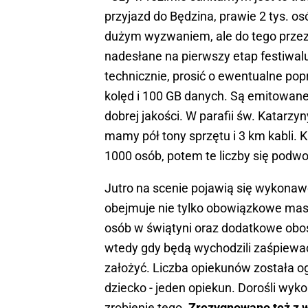
przyjazd do Będzina, prawie 2 tys. osó
dużym wyzwaniem, ale do tego przez 
nadesłane na pierwszy etap festiwal
technicznie, prosić o ewentualne pop
kolęd i 100 GB danych. Są emitowane 
dobrej jakości. W parafii św. Katarzy
mamy pół tony sprzętu i 3 km kabli. 
1000 osób, potem te liczby się podwoił
Jutro na scenie pojawią się wykonaw
obejmuje nie tylko obowiązkowe masec
osób w świątyni oraz dodatkowe obo
wtedy gdy będą wychodzili zaśpiewać
założyć. Liczba opiekunów została 
dziecko - jeden opiekun. Dorośli wyko
zrobienie tego.
Zrezygnowano też z w