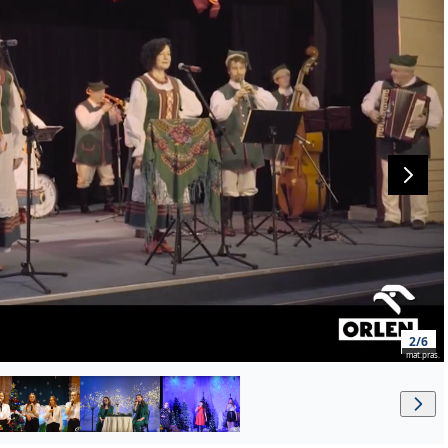
2/6
mat.pras.