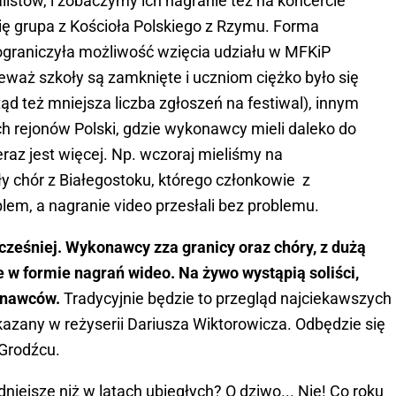
listów, i zobaczymy ich nagranie też na koncercie
się grupa z Kościoła Polskiego z Rzymu. Forma
 ograniczyła możliwość wzięcia udziału w MFKiP
eważ szkoły są zamknięte i uczniom ciężko było się
ąd też mniejsza liczba zgłoszeń na festiwal), innym
ch rejonów Polski, gdzie wykonawcy mieli daleko do
raz jest więcej. Np. wczoraj mieliśmy na
y chór z Białegostoku, którego członkowie z
lem, a nagranie video przesłali bez problemu.
wcześniej. Wykonawcy zza granicy oraz chóry, z dużą
 w formie nagrań wideo. Na żywo wystąpią soliści,
konawców.
Tradycyjnie będzie to przegląd najciekawszych
kazany w reżyserii Dariusza Wiktorowicza. Odbędzie się
-Grodźcu.
dniejsze niż w latach ubiegłych? O dziwo... Nie! Co roku