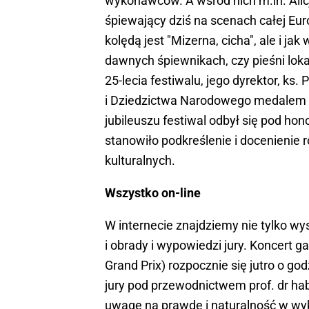
wykonawców. A wśród nich m.in. Alic
śpiewający dziś na scenach całej Eur
kolędą jest "Mizerna, cicha", ale i j
dawnych śpiewnikach, czy pieśni loka
25-lecia festiwalu, jego dyrektor, ks.
i Dziedzictwa Narodowego medalem Za
jubileuszu festiwal odbył się pod h
stanowiło podkreślenie i docenienie 
kulturalnych.
Wszystko on-line
W internecie znajdziemy nie tylko wy
i obrady i wypowiedzi jury. Koncert 
Grand Prix) rozpocznie się jutro o go
jury pod przewodnictwem prof. dr ha
uwagę na prawdę i naturalność w wyko