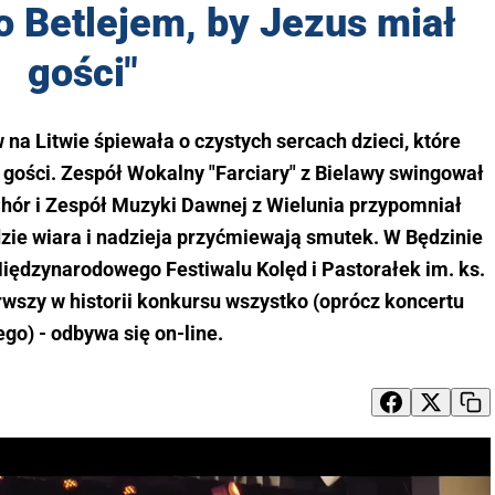
o Betlejem, by Jezus miał
gości"
na Litwie śpiewała o czystych sercach dzieci, które
ł gości. Zespół Wokalny "Farciary" z Bielawy swingował
Chór i Zespół Muzyki Dawnej z Wielunia przypomniał
dzie wiara i nadzieja przyćmiewają smutek. W Będzinie
Międzynarodowego Festiwalu Kolęd i Pastorałek im. ks.
rwszy w historii konkursu wszystko (oprócz koncertu
go) - odbywa się on-line.