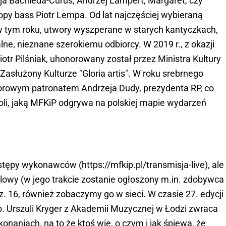
ja Bachleda-Curuś, Andrzej Lampert, Margaret, czy
opy bass Piotr Lempa. Od lat najczęściej wybieraną
ak w tym roku, utwory wyszperane w starych kantyczkach,
lne, nieznane szerokiemu odbiorcy. W 2019 r., z okazji
 Piotr Pilśniak, uhonorowany został przez Ministra Kultury
służony Kulturze "Gloria artis". W roku srebrnego
onorowym patronatem Andrzeja Dudy, prezydenta RP, co
roli, jaką MFKiP odgrywa na polskiej mapie wydarzeń
stępy wykonawców (https://mfkip.pl/transmisja-live), ale
galowy (w jego trakcie zostanie ogłoszony m.in. zdobywca
dz. 16, również zobaczymy go w sieci. W czasie 27. edycji
b. Urszuli Kryger z Akademii Muzycznej w Łodzi zwraca
naniach, na to że ktoś wie, o czym i jak śpiewa, że