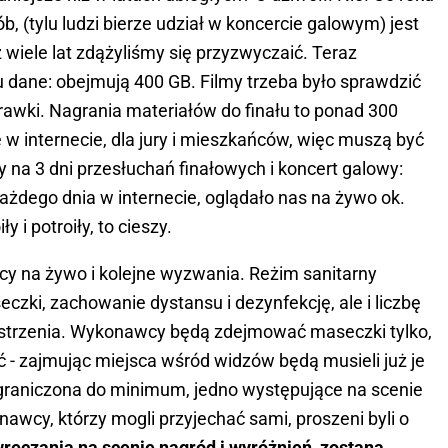
b, (tylu ludzi bierze udział w koncercie galowym) jest
wiele lat zdążyliśmy się przyzwyczaić. Teraz
u dane: obejmują 400 GB. Filmy trzeba było sprawdzić
rawki. Nagrania materiałów do finału to ponad 300
w internecie, dla jury i mieszkańców, więc muszą być
ny na 3 dni przesłuchań finałowych i koncert galowy:
Każdego dnia w internecie, oglądało nas na żywo ok.
y i potroiły, to cieszy.
cy na żywo i kolejne wyzwania. Reżim sanitarny
zki, zachowanie dystansu i dezynfekcję, ale i liczbę
strzenia. Wykonawcy będą zdejmować maseczki tylko,
 - zajmując miejsca wśród widzów będą musieli już je
ograniczona do minimum, jedno występujące na scenie
nawcy, którzy mogli przyjechać sami, proszeni byli o
ręczania na scenie nagród i wyróżnień, zostaną