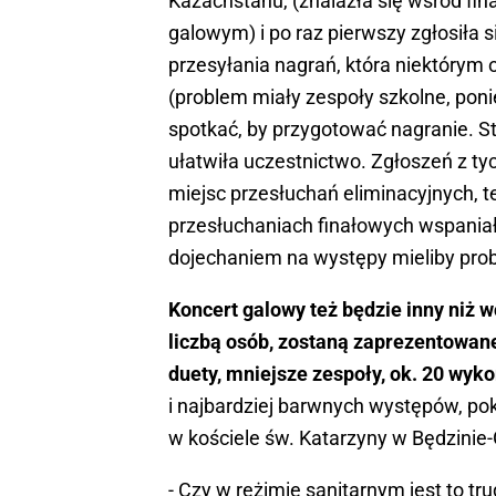
Kazachstanu, (znalazła się wśród fina
galowym) i po raz pierwszy zgłosiła 
przesyłania nagrań, która niektórym
(problem miały zespoły szkolne, poni
spotkać, by przygotować nagranie. St
ułatwiła uczestnictwo. Zgłoszeń z ty
miejsc przesłuchań eliminacyjnych, te
przesłuchaniach finałowych wspaniał
dojechaniem na występy mieliby prob
Koncert galowy też będzie inny niż 
liczbą osób, zostaną zaprezentowane
duety, mniejsze zespoły, ok. 20 wy
i najbardziej barwnych występów, po
w kościele św. Katarzyny w Będzinie
- Czy w reżimie sanitarnym jest to tru