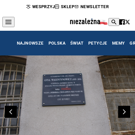
WESPRZYJ
SKLEP
NEWSLETTER
NAJNOWSZE
POLSKA
ŚWIAT
PETYCJE
MEMY
G