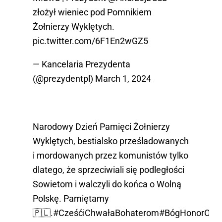
złożył wieniec pod Pomnikiem
Żołnierzy Wyklętych.
pic.twitter.com/6F1En2wGZ5
— Kancelaria Prezydenta
(@prezydentpl)
March 1, 2024
Narodowy Dzień Pamięci Żołnierzy
Wyklętych, bestialsko prześladowanych
i mordowanych przez komunistów tylko
dlatego, że sprzeciwiali się podległości
Sowietom i walczyli do końca o Wolną
Polskę. Pamiętamy
🇵🇱.
#CześćiChwałaBohaterom
#BógHonorOjcz