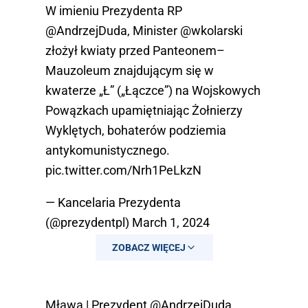
W imieniu Prezydenta RP
@AndrzejDuda
, Minister
@wkolarski
złożył kwiaty przed Panteonem–
Mauzoleum znajdującym się w
kwaterze „Ł” („Łączce”) na Wojskowych
Powązkach upamiętniając Żołnierzy
Wyklętych, bohaterów podziemia
antykomunistycznego.
pic.twitter.com/Nrh1PeLkzN
— Kancelaria Prezydenta
(@prezydentpl)
March 1, 2024
ZOBACZ WIĘCEJ
Mława | Prezydent
@AndrzejDuda