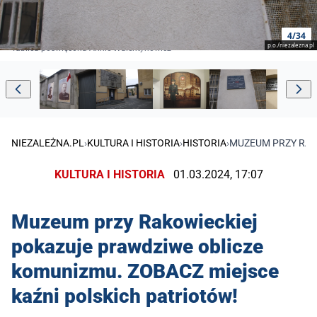
4/34
p.o./niezalezna.pl
Tablica poświęcona Annie Walentynowicz
NIEZALEŻNA.PL
›
KULTURA I HISTORIA
›
HISTORIA
›
MUZEUM PRZY RAK
KULTURA I HISTORIA
01.03.2024, 17:07
Muzeum przy Rakowieckiej
pokazuje prawdziwe oblicze
komunizmu. ZOBACZ miejsce
kaźni polskich patriotów!