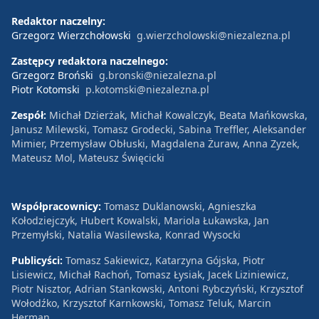
Redaktor naczelny:
Grzegorz Wierzchołowski
g.wierzcholowski@niezalezna.pl
Zastępcy redaktora naczelnego:
Grzegorz Broński
g.bronski@niezalezna.pl
Piotr Kotomski
p.kotomski@niezalezna.pl
Zespół:
Michał Dzierżak, Michał Kowalczyk, Beata Mańkowska,
Janusz Milewski, Tomasz Grodecki, Sabina Treffler, Aleksander
Mimier, Przemysław Obłuski, Magdalena Żuraw, Anna Zyzek,
Mateusz Mol, Mateusz Święcicki
Współpracownicy:
Tomasz Duklanowski, Agnieszka
Kołodziejczyk, Hubert Kowalski, Mariola Łukawska, Jan
Przemyłski, Natalia Wasilewska, Konrad Wysocki
Publicyści:
Tomasz Sakiewicz, Katarzyna Gójska, Piotr
Lisiewicz, Michał Rachoń, Tomasz Łysiak, Jacek Liziniewicz,
Piotr Nisztor, Adrian Stankowski, Antoni Rybczyński, Krzysztof
Wołodźko, Krzysztof Karnkowski, Tomasz Teluk, Marcin
Herman