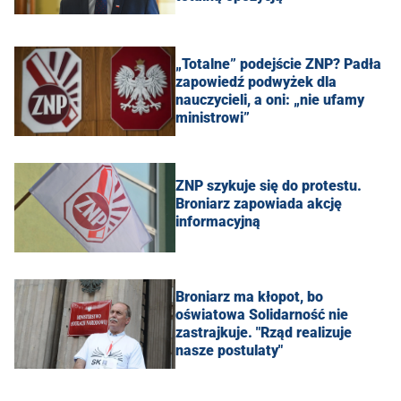
„Totalne” podejście ZNP? Padła
zapowiedź podwyżek dla
nauczycieli, a oni: „nie ufamy
ministrowi”
ZNP szykuje się do protestu.
Broniarz zapowiada akcję
informacyjną
Broniarz ma kłopot, bo
oświatowa Solidarność nie
zastrajkuje. "Rząd realizuje
nasze postulaty"