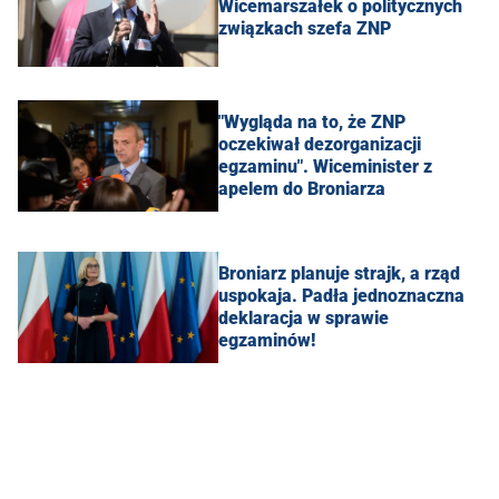
Wicemarszałek o politycznych
związkach szefa ZNP
"Wygląda na to, że ZNP
oczekiwał dezorganizacji
egzaminu". Wiceminister z
apelem do Broniarza
Broniarz planuje strajk, a rząd
uspokaja. Padła jednoznaczna
deklaracja w sprawie
egzaminów!