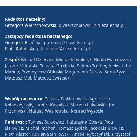
Redaktor naczelny:
Grzegorz Wierzchołowski
g.wierzcholowski@niezalezna.pl
Zastępcy redaktora naczelnego:
Grzegorz Broński
g.bronski@niezalezna.pl
Piotr Kotomski
p.kotomski@niezalezna.pl
Zespół:
Michał Dzierżak, Michał Kowalczyk, Beata Mańkowska,
Janusz Milewski, Tomasz Grodecki, Sabina Treffler, Aleksander
Mimier, Przemysław Obłuski, Magdalena Żuraw, Anna Zyzek,
Mateusz Mol, Mateusz Święcicki
Współpracownicy:
Tomasz Duklanowski, Agnieszka
Kołodziejczyk, Hubert Kowalski, Mariola Łukawska, Jan
Przemyłski, Natalia Wasilewska, Konrad Wysocki
Publicyści:
Tomasz Sakiewicz, Katarzyna Gójska, Piotr
Lisiewicz, Michał Rachoń, Tomasz Łysiak, Jacek Liziniewicz,
Piotr Nisztor, Adrian Stankowski, Antoni Rybczyński, Krzysztof