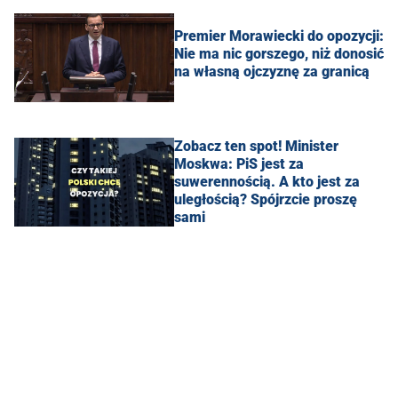
Premier Morawiecki do opozycji:
Nie ma nic gorszego, niż donosić
na własną ojczyznę za granicą
Zobacz ten spot! Minister
Moskwa: PiS jest za
suwerennością. A kto jest za
uległością? Spójrzcie proszę
sami