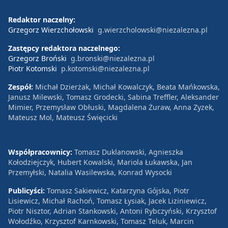
Redaktor naczelny:
Grzegorz Wierzchołowski
g.wierzcholowski@niezalezna.pl
Zastępcy redaktora naczelnego:
Grzegorz Broński
g.bronski@niezalezna.pl
Piotr Kotomski
p.kotomski@niezalezna.pl
Zespół:
Michał Dzierżak, Michał Kowalczyk, Beata Mańkowska,
Janusz Milewski, Tomasz Grodecki, Sabina Treffler, Aleksander
Mimier, Przemysław Obłuski, Magdalena Żuraw, Anna Zyzek,
Mateusz Mol, Mateusz Święcicki
Współpracownicy:
Tomasz Duklanowski, Agnieszka
Kołodziejczyk, Hubert Kowalski, Mariola Łukawska, Jan
Przemyłski, Natalia Wasilewska, Konrad Wysocki
Publicyści:
Tomasz Sakiewicz, Katarzyna Gójska, Piotr
Lisiewicz, Michał Rachoń, Tomasz Łysiak, Jacek Liziniewicz,
Piotr Nisztor, Adrian Stankowski, Antoni Rybczyński, Krzysztof
Wołodźko, Krzysztof Karnkowski, Tomasz Teluk, Marcin