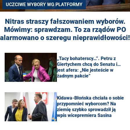
UCZCIWE WYBORY WG PLATFORMY
Nitras straszy fałszowaniem wyborów.
Mówimy: sprawdzam. To za rządów PO
alarmowano o szeregu nieprawidłowości!
„Tacy bohaterscy…”. Petru z
Giertychem chcą do Senatu i…
jest afera: „Nie jesteście w
żadnym pakcie”
Kidawa-Błońska chciała o sobie
przypomnieć wyborcom? Na
ziemię szybko sprowadził ją
wpis wicepremiera Sasina