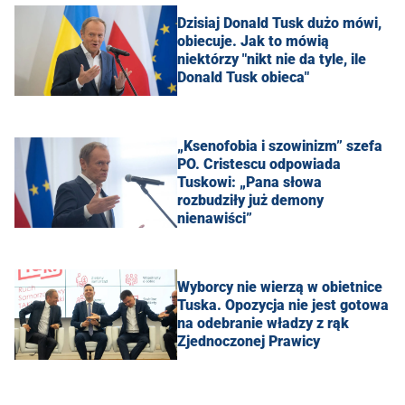
Dzisiaj Donald Tusk dużo mówi,
obiecuje. Jak to mówią
niektórzy "nikt nie da tyle, ile
Donald Tusk obieca"
„Ksenofobia i szowinizm” szefa
PO. Cristescu odpowiada
Tuskowi: „Pana słowa
rozbudziły już demony
nienawiści”
Wyborcy nie wierzą w obietnice
Tuska. Opozycja nie jest gotowa
na odebranie władzy z rąk
Zjednoczonej Prawicy