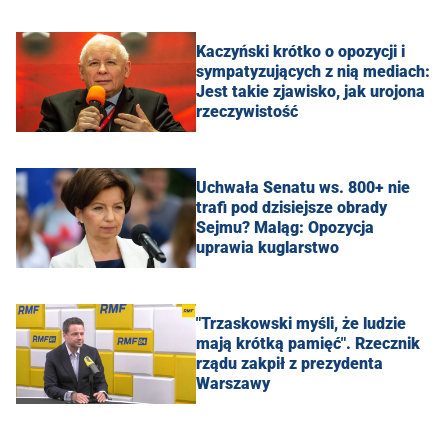
Kaczyński krótko o opozycji i
sympatyzujących z nią mediach:
Jest takie zjawisko, jak urojona
rzeczywistość
Uchwała Senatu ws. 800+ nie
trafi pod dzisiejsze obrady
Sejmu? Maląg: Opozycja
uprawia kuglarstwo
"Trzaskowski myśli, że ludzie
mają krótką pamięć". Rzecznik
rządu zakpił z prezydenta
Warszawy