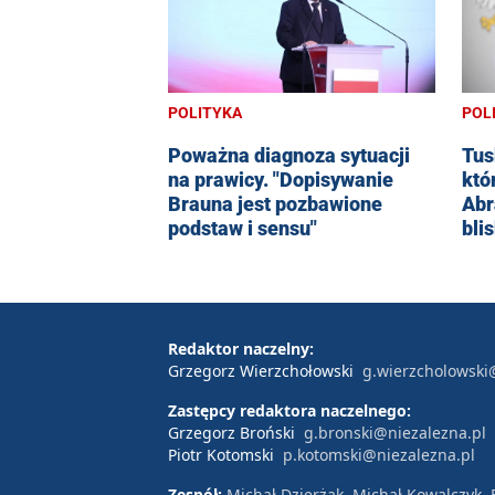
POL
POLITYKA
Tus
Poważna diagnoza sytuacji
któ
na prawicy. "Dopisywanie
Abr
Brauna jest pozbawione
bli
podstaw i sensu"
Redaktor naczelny:
Grzegorz Wierzchołowski
g.wierzcholowski
Zastępcy redaktora naczelnego:
Grzegorz Broński
g.bronski@niezalezna.pl
Piotr Kotomski
p.kotomski@niezalezna.pl
Zespół:
Michał Dzierżak, Michał Kowalczyk,