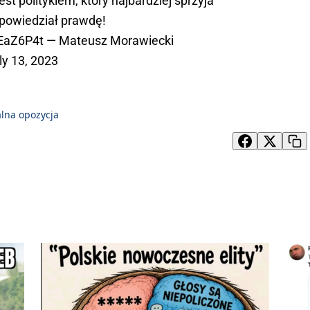
est politykiem, który najbardziej sprzyja
powiedział prawdę!
2EaZ6P4t
— Mateusz Morawiecki
ly 13, 2023
alna opozycja