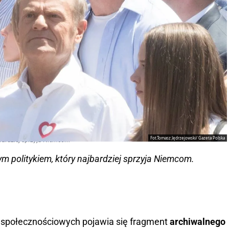
Fot.Tomasz Jędrzejowski/ Gazeta Polska
jbardziej sprzyja Niemcom
tym politykiem, który najbardziej sprzyja Niemcom.
społecznościowych pojawia się fragment
archiwalnego