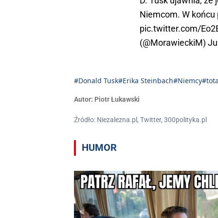
D. Tusk ujawnia, że j
Niemcom. W końcu 
pic.twitter.com/Eo
(@MorawieckiM)
Ju
#Donald Tusk
#Erika Steinbach
#Niemcy
#tot
Autor:
Piotr Łukawski
Źródło: Niezalezna.pl, Twitter, 300polityka.pl
HUMOR