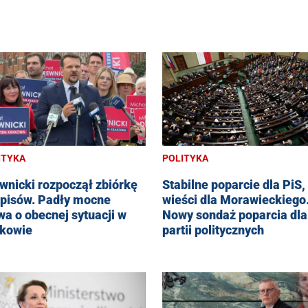
ITYKA
POLITYKA
wnicki rozpoczął zbiórkę
Stabilne poparcie dla PiS,
pisów. Padły mocne
wieści dla Morawieckiego
wa o obecnej sytuacji w
Nowy sondaż poparcia dla
kowie
partii politycznych