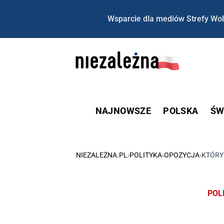
Wsparcie dla mediów Strefy Wol
NAJNOWSZE
POLSKA
ŚW
NIEZALEŻNA.PL
›
POLITYKA
›
OPOZYCJA
›
KTÓRY
POL