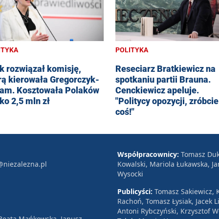
ITYKA
POLITYKA
k rozwiązał komisję,
Reseciarz Bratkiewicz na
rą kierowała Gregorczyk-
spotkaniu partii Brauna.
am. Kosztowała Polaków
Cenckiewicz apeluje.
sko 2,5 mln zł
"Politycy opozycji, zróbcie
coś!"
Współpracownicy:
Tomasz Duk
@niezalezna.pl
Kowalski, Mariola Łukawska, Ja
Wysocki
Publicyści:
Tomasz Sakiewicz, K
Rachoń, Tomasz Łysiak, Jacek Li
Antoni Rybczyński, Krzysztof 
 Beata Mańkowska, Janusz