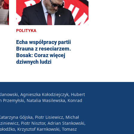
POLITYKA
Echa współpracy partii
Brauna z reseciarzem.
Bosak: Coraz więcej
dziwnych ludzi
lanowski, Agnieszka Kołodziejczyk, Hubert
n Przemyłski, Natalia Wasilewska, Konrad
atarzyna Gójska, Piotr Lisiewicz, Michał
ziniewicz, Piotr Nisztor, Adrian Stankowski,
Wołodźko, Krzysztof Karnkowski, Tomasz