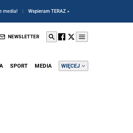
e media!
|
Wspieram TERAZ »
NEWSLETTER
A
SPORT
MEDIA
WIĘCEJ
LD TUSK! [ZOBACZ FILM]