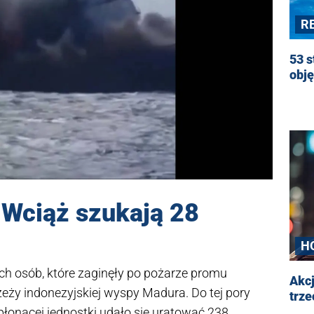
R
53 s
obj
 Wciąż szukają 28
H
ch osób, które zaginęły po pożarze promu
Akcj
y indonezyjskiej wyspy Madura. Do tej pory
trze
płonącej jednostki udało się uratować 238