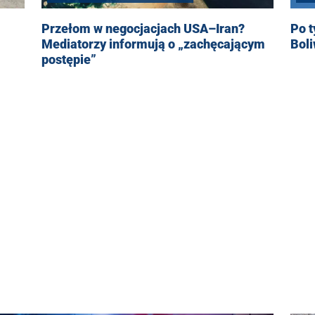
Przełom w negocjacjach USA–Iran?
Po t
Mediatorzy informują o „zachęcającym
Boli
postępie”