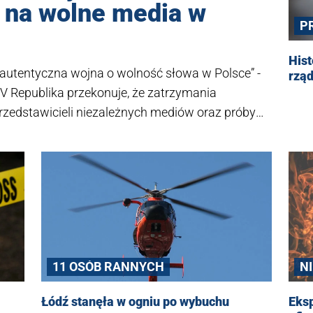
 na wolne media w
P
Hist
wa autentyczna wojna o wolność słowa w Polsce” -
rząd
V Republika przekonuje, że zatrzymania
przedstawicieli niezależnych mediów oraz próby
ego Słowa tworzą niebezpieczny precedens, który
 i na arenie międzynarodowej. Wezwał do licznego
óły poniżej.
11 OSÓB RANNYCH
NI
Łódź stanęła w ogniu po wybuchu
Eksp