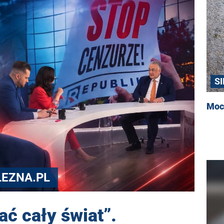
SI
Moc
LEZNA.PL
ć cały świat”.