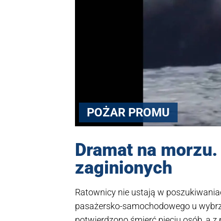
POŻAR PROMU
Dramat na morzu.
zaginionych
Ratownicy nie ustają w poszukiwania
pasażersko-samochodowego u wybrzeż
potwierdzono śmierć pięciu osób, a z 