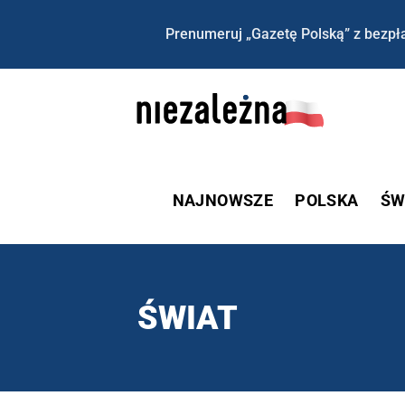
Prenumeruj „Gazetę Polską” z bezpła
NAJNOWSZE
POLSKA
ŚW
ŚWIAT