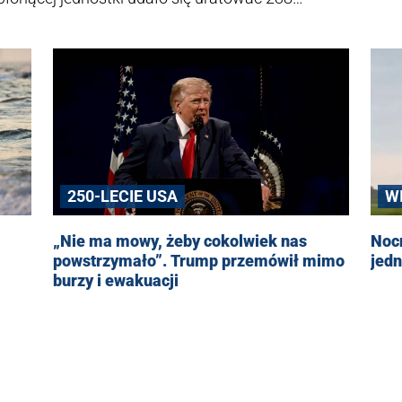
ych wciąż pozostaje nieznany.
250-LECIE USA
W
„Nie ma mowy, żeby cokolwiek nas
Nocn
powstrzymało”. Trump przemówił mimo
jedn
burzy i ewakuacji