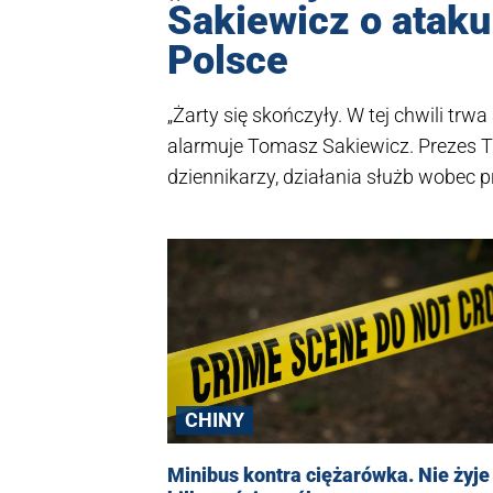
Sakiewicz o ataku
Polsce
„Żarty się skończyły. W tej chwili tr
alarmuje Tomasz Sakiewicz. Prezes T
dziennikarzy, działania służb wobec 
zastraszania środowiska Strefy Woln
wymaga reakcji nie tylko w kraju, ale
udziału w akcji Niezalezna.pl - szczeg
CHINY
Minibus kontra ciężarówka. Nie żyje