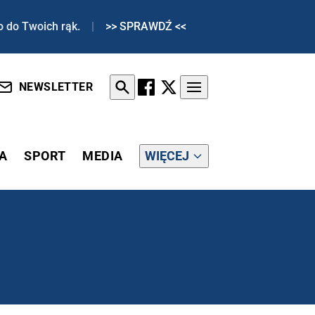
o do Twoich rąk.
|
>> SPRAWDŹ <<
NEWSLETTER
A
SPORT
MEDIA
WIĘCEJ