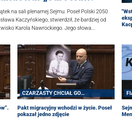
ątek na sali plenarnej Sejmu. Poseł Polski 2050
"Wst
eksp
ława Kaczyńskiego, stwierdził, że bardziej od
Kac
zwisko Karola Nawrockiego. Jego słowa
cji – posłowie PiS wstali z miejsc i zaczęli
aw!”.
F
CZARZASTY CHCIAŁ GO
ZAKRZYCZEĆ
Sejm
ów”.
Pakt migracyjny wchodzi w życie. Poseł
Ment
pokazał jedno zdjęcie