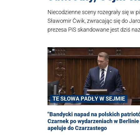
Niecodzienne sceny rozegrały się w pi
Sławomir Ćwik, zwracając się do Jaros
prezesa PiS skandowane jest dziś na
wywołały natychmiastową reakcję opozy
głośno skandować: „Jarosław, Jarosł
TE SŁOWA PADŁY W SEJMIE
"Bandycki napad na polskich patriot
Czarnek po wydarzeniach w Berlinie
apeluje do Czarzastego