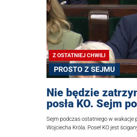
Z OSTATNIEJ CHWILI
PROSTO Z SEJMU
Nie będzie zatrzym
posła KO. Sejm po
Sejm podczas ostatniego w wakacje p
Wojciecha Króla. Poseł KO jest ścigan