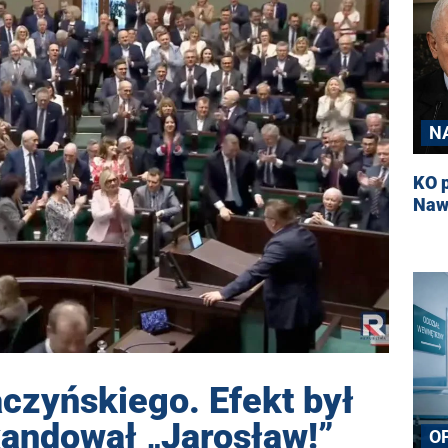
N
KO p
Nawe
aczyńskiego. Efekt był
kandował „Jarosław!”
O