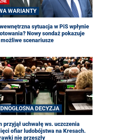
ŻNE
WA WARIANTY
wewnętrzna sytuacja w PiS wpłynie
notowania? Nowy sondaż pokazuje
 możliwe scenariusze
EDNOGŁOŚNA DECYZJA
 przyjął uchwałę ws. uczczenia
ęci ofiar ludobójstwa na Kresach.
awki nie przeszły