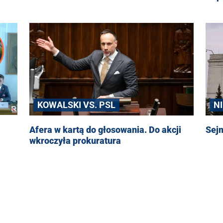
KOWALSKI VS. PSL
N
Afera w kartą do głosowania. Do akcji
Sejm
wkroczyła prokuratura