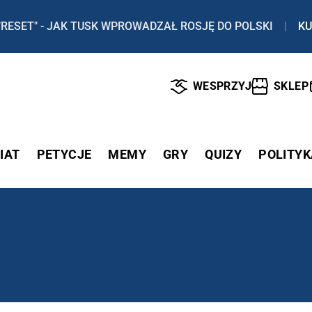
"RESET" - JAK TUSK WPROWADZAŁ ROSJĘ DO POLSKI
|
KU
WESPRZYJ
SKLEP
IAT
PETYCJE
MEMY
GRY
QUIZY
POLITYK