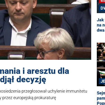
WA
D
Jak 
na 
dwa
ania i aresztu dla
djął decyzję
J
osiedzenia przegłosował uchylenie immunitetu
Sejm
y przez europejską prokuraturę
pami
Popr