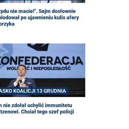
ydu nie macie!". Sejm dosłownie
lodował po ujawnieniu kulis afery
przyka
IASKO KOALICJI 13 GRUDNIA
 nie zdołał uchylić immunitetu
zenowi. Chciał tego szef policji