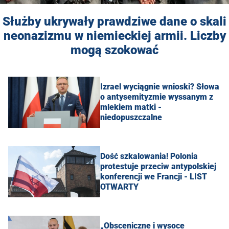
Służby ukrywały prawdziwe dane o skali
neonazizmu w niemieckiej armii. Liczby
mogą szokować
Izrael wyciągnie wnioski? Słowa
o antysemityzmie wyssanym z
mlekiem matki -
niedopuszczalne
Dość szkalowania! Polonia
protestuje przeciw antypolskiej
konferencji we Francji - LIST
OTWARTY
„Obsceniczne i wysoce