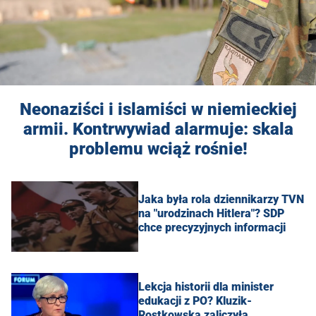
Neonaziści i islamiści w niemieckiej
armii. Kontrwywiad alarmuje: skala
problemu wciąż rośnie!
Jaka była rola dziennikarzy TVN
na "urodzinach Hitlera"? SDP
chce precyzyjnych informacji
Lekcja historii dla minister
edukacji z PO? Kluzik-
Rostkowska zaliczyła