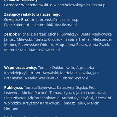
Grzegorz Wierzchołowski
g.wierzcholowski@niezalezna.pl
Zastępcy redaktora naczelnego:
Grzegorz Broński
g.bronski@niezalezna.pl
Piotr Kotomski
p.kotomski@niezalezna.pl
Zespół:
Michał Dzierżak, Michał Kowalczyk, Beata Mańkowska,
Janusz Milewski, Tomasz Grodecki, Sabina Treffler, Aleksander
Mimier, Przemysław Obłuski, Magdalena Żuraw, Anna Zyzek,
Mateusz Mol, Mateusz Święcicki
Współpracownicy:
Tomasz Duklanowski, Agnieszka
Kołodziejczyk, Hubert Kowalski, Mariola Łukawska, Jan
Przemyłski, Natalia Wasilewska, Konrad Wysocki
Publicyści:
Tomasz Sakiewicz, Katarzyna Gójska, Piotr
Lisiewicz, Michał Rachoń, Tomasz Łysiak, Jacek Liziniewicz,
Piotr Nisztor, Adrian Stankowski, Antoni Rybczyński, Krzysztof
Wołodźko, Krzysztof Karnkowski, Tomasz Teluk, Marcin
Herman