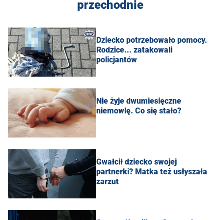
przechodnie
Dziecko potrzebowało pomocy.
Rodzice... zatakowali
policjantów
Nie żyje dwumiesięczne
niemowlę. Co się stało?
Gwałcił dziecko swojej
partnerki? Matka też usłyszała
zarzut