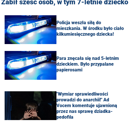
Zabił sześć osób, w tym 7-letnie dziecko
Policja weszła siłą do
mieszkania. W środku było ciało
kilkumiesięcznego dziecka!
Para znęcała się nad 5-letnim
dzieckiem. Było przypalane
papierosami
"Wymiar sprawiedliwości
prowadzi do anarchii!" Ad
Vocem komentuje ujawnioną
przez nas sprawę dziadka-
pedofila