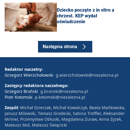
Dziecko poczęte z in vitro a
chrzest. KEP wydał
oświadczenie
Następna strona
Redaktor naczelny:
Grzegorz Wierzchołowski
g.wierzcholowski@niezalezna.pl
Zastępcy redaktora naczelnego:
Grzegorz Broński
g.bronski@niezalezna.pl
Piotr Kotomski
p.kotomski@niezalezna.pl
Zespół:
Michał Dzierżak, Michał Kowalczyk, Beata Mańkowska,
Janusz Milewski, Tomasz Grodecki, Sabina Treffler, Aleksander
Mimier, Przemysław Obłuski, Magdalena Żuraw, Anna Zyzek,
Mateusz Mol, Mateusz Święcicki