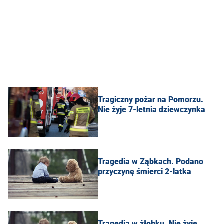
Tragiczny pożar na Pomorzu.
Nie żyje 7-letnia dziewczynka
Tragedia w Ząbkach. Podano
przyczynę śmierci 2-latka
Tragedia w żłobku. Nie żyje