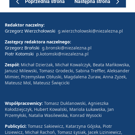
Poprzednia strona
Następna strona
Redaktor naczelny:
Grzegorz Wierzchołowski
g.wierzcholowski@niezalezna.pl
Zastępcy redaktora naczelnego:
Grzegorz Broński
g.bronski@niezalezna.pl
Piotr Kotomski
p.kotomski@niezalezna.pl
Zespół:
Michał Dzierżak, Michał Kowalczyk, Beata Mańkowska,
Janusz Milewski, Tomasz Grodecki, Sabina Treffler, Aleksander
Mimier, Przemysław Obłuski, Magdalena Żuraw, Anna Zyzek,
Mateusz Mol, Mateusz Święcicki
Współpracownicy:
Tomasz Duklanowski, Agnieszka
Kołodziejczyk, Hubert Kowalski, Mariola Łukawska, Jan
Przemyłski, Natalia Wasilewska, Konrad Wysocki
Publicyści:
Tomasz Sakiewicz, Katarzyna Gójska, Piotr
Lisiewicz, Michał Rachoń, Tomasz Łysiak, Jacek Liziniewicz,