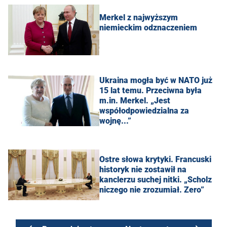
Merkel z najwyższym
niemieckim odznaczeniem
Ukraina mogła być w NATO już
15 lat temu. Przeciwna była
m.in. Merkel. „Jest
współodpowiedzialna za
wojnę...”
Ostre słowa krytyki. Francuski
historyk nie zostawił na
kanclerzu suchej nitki. „Scholz
niczego nie zrozumiał. Zero”