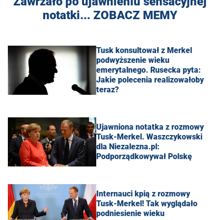
Zawrzało po ujawnieniu sensacyjnej
notatki... ZOBACZ MEMY
Tusk konsultował z Merkel
podwyższenie wieku
emerytalnego. Rusecka pyta:
Jakie polecenia realizowałoby
teraz?
Ujawniona notatka z rozmowy
Tusk-Merkel. Waszczykowski
dla Niezalezna.pl:
Podporządkowywał Polskę
Internauci kpią z rozmowy
Tusk-Merkel! Tak wyglądało
podniesienie wieku