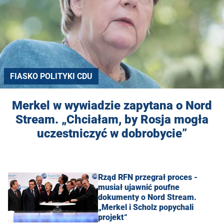
FIASKO POLITYKI CDU
Merkel w wywiadzie zapytana o Nord
Stream. „Chciałam, by Rosja mogła
uczestniczyć w dobrobycie”
Rząd RFN przegrał proces -
musiał ujawnić poufne
dokumenty o Nord Stream.
„Merkel i Scholz popychali
projekt“