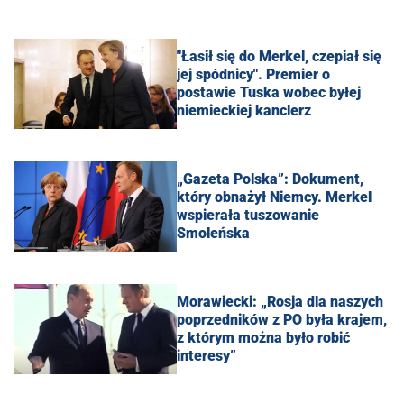
"Łasił się do Merkel, czepiał się
jej spódnicy". Premier o
postawie Tuska wobec byłej
niemieckiej kanclerz
„Gazeta Polska”: Dokument,
który obnażył Niemcy. Merkel
wspierała tuszowanie
Smoleńska
Morawiecki: „Rosja dla naszych
poprzedników z PO była krajem,
z którym można było robić
interesy”