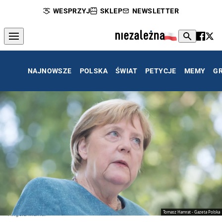
WESPRZYJ
SKLEP
NEWSLETTER
NAJNOWSZE
POLSKA
ŚWIAT
PETYCJE
MEMY
G
Tomasz Hamrat - Gazeta Polska
Angela Merkel