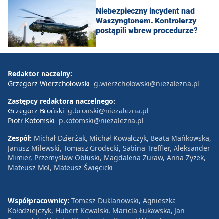
Niebezpieczny incydent nad
Waszyngtonem. Kontrolerzy
postąpili wbrew procedurze?
Redaktor naczelny:
Grzegorz Wierzchołowski
g.wierzcholowski@niezalezna.pl
Zastępcy redaktora naczelnego:
Grzegorz Broński
g.bronski@niezalezna.pl
Piotr Kotomski
p.kotomski@niezalezna.pl
Zespół:
Michał Dzierżak, Michał Kowalczyk, Beata Mańkowska,
Janusz Milewski, Tomasz Grodecki, Sabina Treffler, Aleksander
Mimier, Przemysław Obłuski, Magdalena Żuraw, Anna Zyzek,
Mateusz Mol, Mateusz Święcicki
Współpracownicy:
Tomasz Duklanowski, Agnieszka
Kołodziejczyk, Hubert Kowalski, Mariola Łukawska, Jan