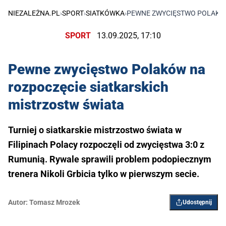
NIEZALEŻNA.PL
›
SPORT
›
SIATKÓWKA
›
PEWNE ZWYCIĘSTWO POLAKÓW
SPORT
13.09.2025, 17:10
Pewne zwycięstwo Polaków na
rozpoczęcie siatkarskich
mistrzostw świata
Turniej o siatkarskie mistrzostwo świata w
Filipinach Polacy rozpoczęli od zwycięstwa 3:0 z
Rumunią. Rywale sprawili problem podopiecznym
trenera Nikoli Grbicia tylko w pierwszym secie.
Autor:
Tomasz Mrozek
Udostępnij