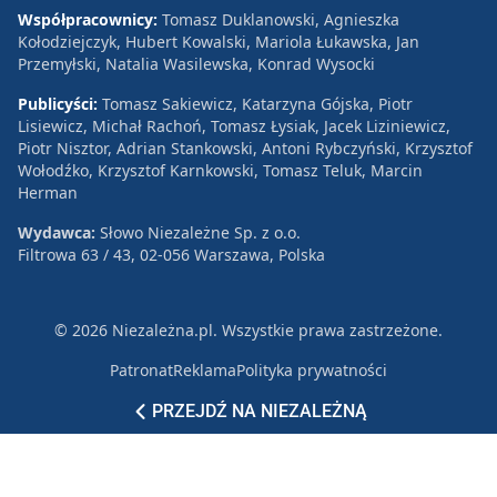
Współpracownicy:
Tomasz Duklanowski, Agnieszka
Kołodziejczyk, Hubert Kowalski, Mariola Łukawska, Jan
Przemyłski, Natalia Wasilewska, Konrad Wysocki
Publicyści:
Tomasz Sakiewicz, Katarzyna Gójska, Piotr
Lisiewicz, Michał Rachoń, Tomasz Łysiak, Jacek Liziniewicz,
Piotr Nisztor, Adrian Stankowski, Antoni Rybczyński, Krzysztof
Wołodźko, Krzysztof Karnkowski, Tomasz Teluk, Marcin
Herman
Wydawca:
Słowo Niezależne Sp. z o.o.
Filtrowa 63 / 43, 02-056 Warszawa, Polska
© 2026 Niezależna.pl. Wszystkie prawa zastrzeżone.
Patronat
Reklama
Polityka prywatności
PRZEJDŹ NA NIEZALEŻNĄ