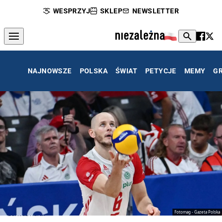
WESPRZYJ
SKLEP
NEWSLETTER
NAJNOWSZE
POLSKA
ŚWIAT
PETYCJE
MEMY
G
Fotomag - Gazeta Polska
Bartosz Kurek