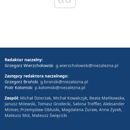
Redaktor naczelny:
Grzegorz Wierzchołowski
g.wierzcholowski@niezalezna.pl
Zastępcy redaktora naczelnego:
Grzegorz Broński
g.bronski@niezalezna.pl
Piotr Kotomski
p.kotomski@niezalezna.pl
Zespół:
Michał Dzierżak, Michał Kowalczyk, Beata Mańkowska,
Janusz Milewski, Tomasz Grodecki, Sabina Treffler, Aleksander
Mimier, Przemysław Obłuski, Magdalena Żuraw, Anna Zyzek,
Mateusz Mol, Mateusz Święcicki