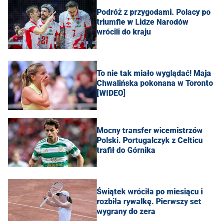
Podróż z przygodami. Polacy po
triumfie w Lidze Narodów
wrócili do kraju
To nie tak miało wyglądać! Maja
Chwalińska pokonana w Toronto
[WIDEO]
Mocny transfer wicemistrzów
Polski. Portugalczyk z Celticu
trafił do Górnika
Świątek wróciła po miesiącu i
rozbiła rywalkę. Pierwszy set
wygrany do zera