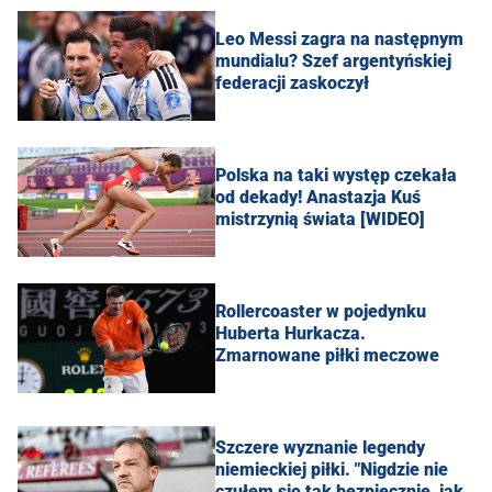
Leo Messi zagra na następnym
mundialu? Szef argentyńskiej
federacji zaskoczył
Polska na taki występ czekała
od dekady! Anastazja Kuś
mistrzynią świata [WIDEO]
Rollercoaster w pojedynku
Huberta Hurkacza.
Zmarnowane piłki meczowe
Szczere wyznanie legendy
niemieckiej piłki. "Nigdzie nie
czułem się tak bezpiecznie, jak