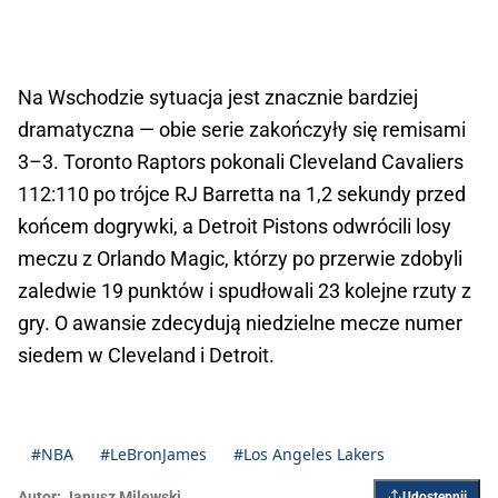
Na Wschodzie sytuacja jest znacznie bardziej 
dramatyczna — obie serie zakończyły się remisami 
3–3. Toronto Raptors pokonali Cleveland Cavaliers 
112:110 po trójce RJ Barretta na 1,2 sekundy przed 
końcem dogrywki, a Detroit Pistons odwrócili losy 
meczu z Orlando Magic, którzy po przerwie zdobyli 
zaledwie 19 punktów i spudłowali 23 kolejne rzuty z 
gry. O awansie zdecydują niedzielne mecze numer 
siedem w Cleveland i Detroit.
#NBA
#LeBronJames
#Los Angeles Lakers
Autor:
Janusz Milewski
Udostępnij