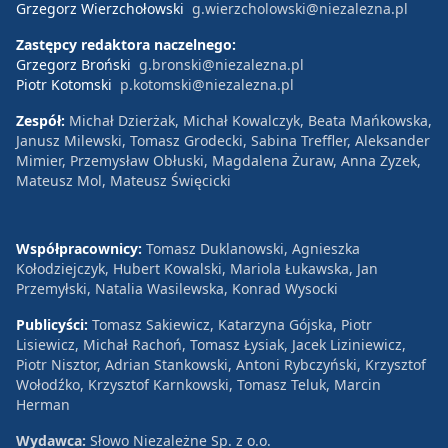
Grzegorz Wierzchołowski
g.wierzcholowski@niezalezna.pl
Zastępcy redaktora naczelnego:
Grzegorz Broński
g.bronski@niezalezna.pl
Piotr Kotomski
p.kotomski@niezalezna.pl
Zespół:
Michał Dzierżak, Michał Kowalczyk, Beata Mańkowska,
Janusz Milewski, Tomasz Grodecki, Sabina Treffler, Aleksander
Mimier, Przemysław Obłuski, Magdalena Żuraw, Anna Zyzek,
Mateusz Mol, Mateusz Święcicki
Współpracownicy:
Tomasz Duklanowski, Agnieszka
Kołodziejczyk, Hubert Kowalski, Mariola Łukawska, Jan
Przemyłski, Natalia Wasilewska, Konrad Wysocki
Publicyści:
Tomasz Sakiewicz, Katarzyna Gójska, Piotr
Lisiewicz, Michał Rachoń, Tomasz Łysiak, Jacek Liziniewicz,
Piotr Nisztor, Adrian Stankowski, Antoni Rybczyński, Krzysztof
Wołodźko, Krzysztof Karnkowski, Tomasz Teluk, Marcin
Herman
Wydawca:
Słowo Niezależne Sp. z o.o.