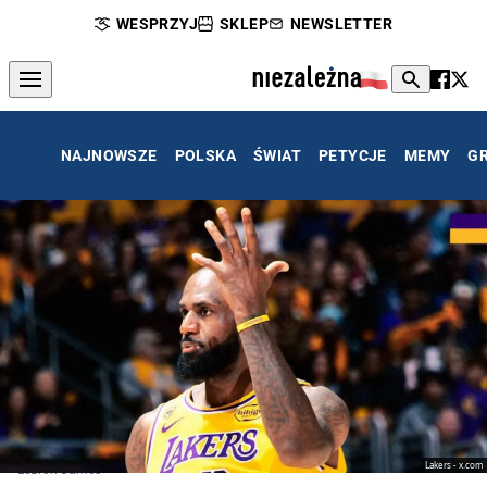
WESPRZYJ
SKLEP
NEWSLETTER
NAJNOWSZE
POLSKA
ŚWIAT
PETYCJE
MEMY
G
Lakers - x.com
LeBron James