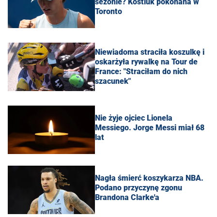
sezonie? Kostiuk pokonana w
Toronto
Niewiadoma straciła koszulkę i
oskarżyła rywalkę na Tour de
France: "Straciłam do nich
szacunek"
Nie żyje ojciec Lionela
Messiego. Jorge Messi miał 68
lat
Nagła śmierć koszykarza NBA.
Podano przyczynę zgonu
Brandona Clarke'a