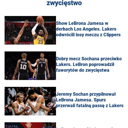
zwycięstwo
Show LeBrona Jamesa w
derbach Los Angeles. Lakers
odwrócili losy meczu z Clippers
Dobry mecz Sochana przeciwko
Lakers. LeBron poprowadził
faworytów do zwycięstwa
Jeremy Sochan przypilnował
LeBrona Jamesa. Spurs
przerwali fatalną passę z Lakers