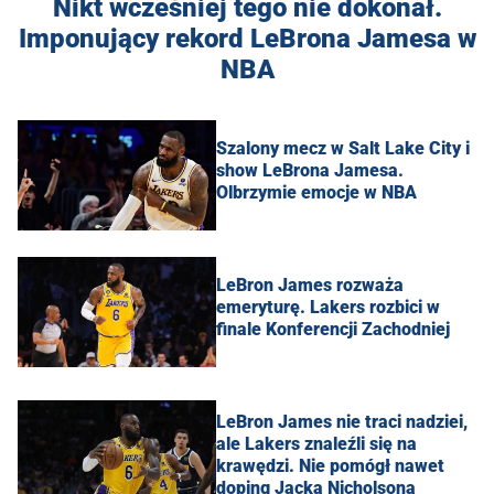
Nikt wcześniej tego nie dokonał.
Imponujący rekord LeBrona Jamesa w
NBA
Szalony mecz w Salt Lake City i
show LeBrona Jamesa.
Olbrzymie emocje w NBA
LeBron James rozważa
emeryturę. Lakers rozbici w
finale Konferencji Zachodniej
LeBron James nie traci nadziei,
ale Lakers znaleźli się na
krawędzi. Nie pomógł nawet
doping Jacka Nicholsona