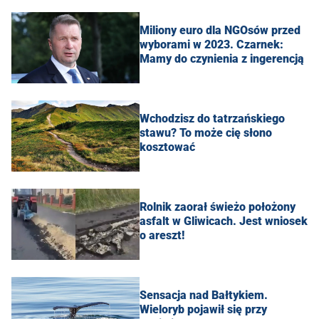
Miliony euro dla NGOsów przed
wyborami w 2023. Czarnek:
Mamy do czynienia z ingerencją
Wchodzisz do tatrzańskiego
stawu? To może cię słono
kosztować
Rolnik zaorał świeżo położony
asfalt w Gliwicach. Jest wniosek
o areszt!
Sensacja nad Bałtykiem.
Wieloryb pojawił się przy