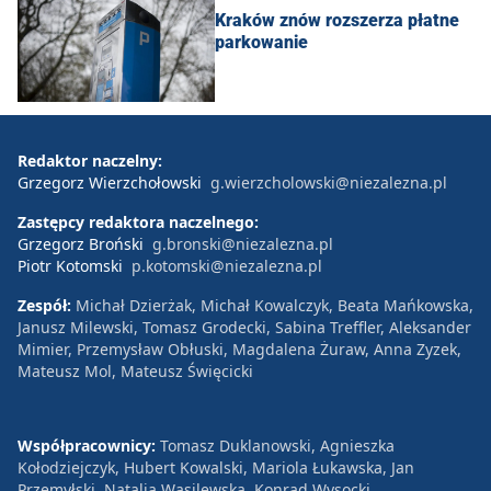
Kraków znów rozszerza płatne
parkowanie
Redaktor naczelny:
Grzegorz Wierzchołowski
g.wierzcholowski@niezalezna.pl
Zastępcy redaktora naczelnego:
Grzegorz Broński
g.bronski@niezalezna.pl
Piotr Kotomski
p.kotomski@niezalezna.pl
Zespół:
Michał Dzierżak, Michał Kowalczyk, Beata Mańkowska,
Janusz Milewski, Tomasz Grodecki, Sabina Treffler, Aleksander
Mimier, Przemysław Obłuski, Magdalena Żuraw, Anna Zyzek,
Mateusz Mol, Mateusz Święcicki
Współpracownicy:
Tomasz Duklanowski, Agnieszka
Kołodziejczyk, Hubert Kowalski, Mariola Łukawska, Jan
Przemyłski, Natalia Wasilewska, Konrad Wysocki