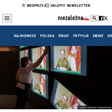
WESPRZYJ
SKLEP
NEWSLETTER
NAJNOWSZE
POLSKA
ŚWIAT
PETYCJE
MEMY
G
Krzysztof Sitkowski / Gazeta Polska