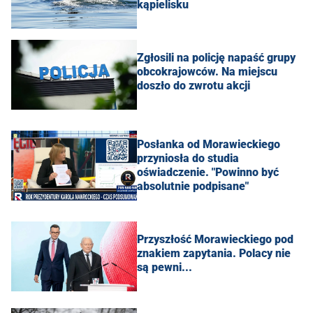
kąpielisku
Zgłosili na policję napaść grupy
obcokrajowców. Na miejscu
doszło do zwrotu akcji
Posłanka od Morawieckiego
przyniosła do studia
oświadczenie. "Powinno być
absolutnie podpisane"
Przyszłość Morawieckiego pod
znakiem zapytania. Polacy nie
są pewni...