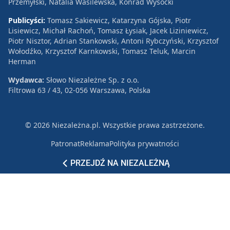
Przemyłski, Natalia Wasilewska, Konrad Wysocki
Publicyści:
Tomasz Sakiewicz, Katarzyna Gójska, Piotr
Lisiewicz, Michał Rachoń, Tomasz Łysiak, Jacek Liziniewicz,
Piotr Nisztor, Adrian Stankowski, Antoni Rybczyński, Krzysztof
Wołodźko, Krzysztof Karnkowski, Tomasz Teluk, Marcin
Herman
Wydawca:
Słowo Niezależne Sp. z o.o.
Filtrowa 63 / 43, 02-056 Warszawa, Polska
© 2026 Niezależna.pl. Wszystkie prawa zastrzeżone.
Patronat
Reklama
Polityka prywatności
PRZEJDŹ NA NIEZALEŻNĄ