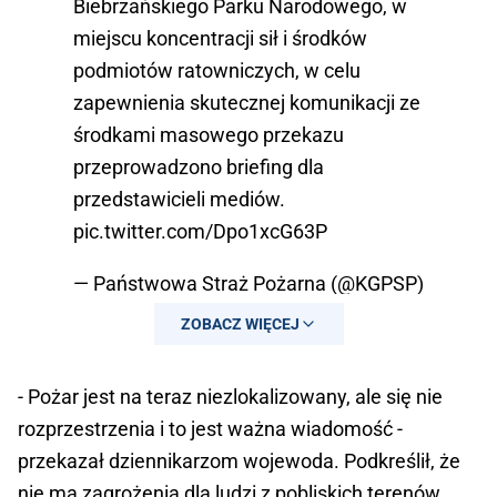
Biebrzańskiego Parku Narodowego, w
miejscu koncentracji sił i środków
podmiotów ratowniczych, w celu
zapewnienia skutecznej komunikacji ze
środkami masowego przekazu
przeprowadzono briefing dla
przedstawicieli mediów.
pic.twitter.com/Dpo1xcG63P
— Państwowa Straż Pożarna (@KGPSP)
April 21, 2025
ZOBACZ WIĘCEJ
- Pożar jest na teraz niezlokalizowany, ale się nie
rozprzestrzenia i to jest ważna wiadomość -
przekazał dziennikarzom wojewoda. Podkreślił, że
nie ma zagrożenia dla ludzi z pobliskich terenów.