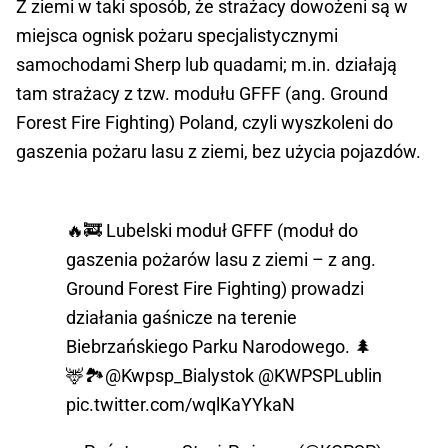
Z ziemi w taki sposób, że strażacy dowożeni są w
miejsca ognisk pożaru specjalistycznymi
samochodami Sherp lub quadami; m.in. działają
tam strażacy z tzw. modułu GFFF (ang. Ground
Forest Fire Fighting) Poland, czyli wyszkoleni do
gaszenia pożaru lasu z ziemi, bez użycia pojazdów.
🔥🚒 Lubelski moduł GFFF (moduł do
gaszenia pożarów lasu z ziemi – z ang.
Ground Forest Fire Fighting) prowadzi
działania gaśnicze na terenie
Biebrzańskiego Parku Narodowego. 🌲
🦌🏞️
@Kwpsp_Bialystok
@KWPSPLublin
pic.twitter.com/wqlKaYYkaN