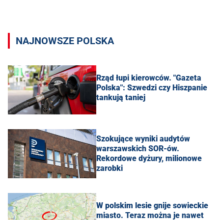
NAJNOWSZE POLSKA
Rząd łupi kierowców. "Gazeta
Polska": Szwedzi czy Hiszpanie
tankują taniej
Szokujące wyniki audytów
warszawskich SOR-ów.
Rekordowe dyżury, milionowe
zarobki
W polskim lesie gnije sowieckie
miasto. Teraz można je nawet