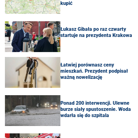
kupić
Łukasz Gibała po raz czwarty
startuje na prezydenta Krakowa
Łatwiej porównasz ceny
mieszkań. Prezydent podpisał
ważną nowelizację
Ponad 200 interwencji. Ulewne
burze siały spustoszenie. Woda
wdarła się do szpitala