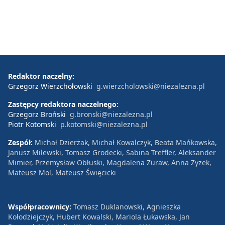
Redaktor naczelny:
Grzegorz Wierzchołowski
g.wierzcholowski@niezalezna.pl
Zastępcy redaktora naczelnego:
Grzegorz Broński
g.bronski@niezalezna.pl
Piotr Kotomski
p.kotomski@niezalezna.pl
Zespół:
Michał Dzierżak, Michał Kowalczyk, Beata Mańkowska,
Janusz Milewski, Tomasz Grodecki, Sabina Treffler, Aleksander
Mimier, Przemysław Obłuski, Magdalena Żuraw, Anna Zyzek,
Mateusz Mol, Mateusz Święcicki
Współpracownicy:
Tomasz Duklanowski, Agnieszka
Kołodziejczyk, Hubert Kowalski, Mariola Łukawska, Jan