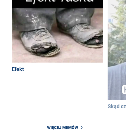
Efekt
Skąd cza
WIĘCEJ MEMÓW