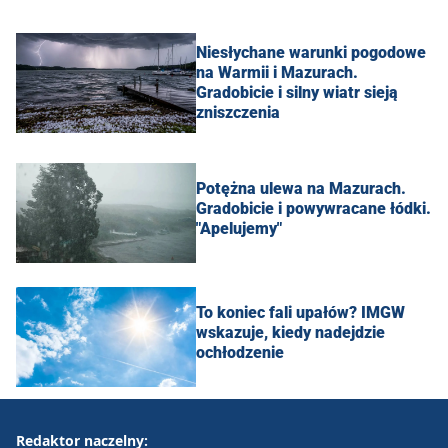
Niesłychane warunki pogodowe
na Warmii i Mazurach.
Gradobicie i silny wiatr sieją
zniszczenia
Potężna ulewa na Mazurach.
Gradobicie i powywracane łódki.
"Apelujemy"
To koniec fali upałów? IMGW
wskazuje, kiedy nadejdzie
ochłodzenie
Redaktor naczelny: