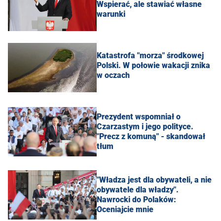
Wspierać, ale stawiać własne
warunki
Katastrofa "morza" środkowej
Polski. W połowie wakacji znika
w oczach
Prezydent wspomniał o
Czarzastym i jego polityce.
"Precz z komuną" - skandował
tłum
"Władza jest dla obywateli, a nie
obywatele dla władzy".
Nawrocki do Polaków:
Oceniajcie mnie