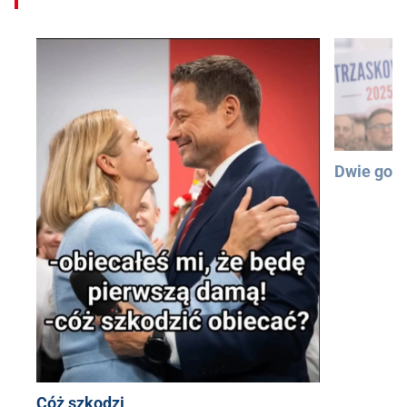
Dwie god
Cóż szkodzi