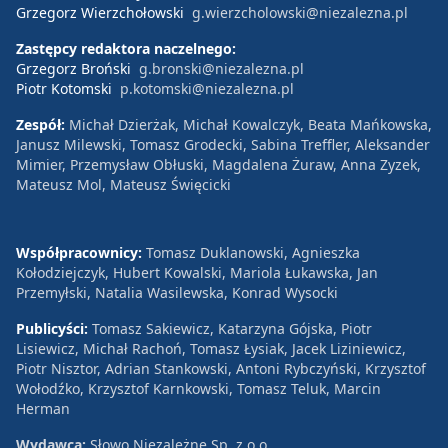
Grzegorz Wierzchołowski
g.wierzcholowski@niezalezna.pl
Zastępcy redaktora naczelnego:
Grzegorz Broński
g.bronski@niezalezna.pl
Piotr Kotomski
p.kotomski@niezalezna.pl
Zespół:
Michał Dzierżak, Michał Kowalczyk, Beata Mańkowska,
Janusz Milewski, Tomasz Grodecki, Sabina Treffler, Aleksander
Mimier, Przemysław Obłuski, Magdalena Żuraw, Anna Zyzek,
Mateusz Mol, Mateusz Święcicki
Współpracownicy:
Tomasz Duklanowski, Agnieszka
Kołodziejczyk, Hubert Kowalski, Mariola Łukawska, Jan
Przemyłski, Natalia Wasilewska, Konrad Wysocki
Publicyści:
Tomasz Sakiewicz, Katarzyna Gójska, Piotr
Lisiewicz, Michał Rachoń, Tomasz Łysiak, Jacek Liziniewicz,
Piotr Nisztor, Adrian Stankowski, Antoni Rybczyński, Krzysztof
Wołodźko, Krzysztof Karnkowski, Tomasz Teluk, Marcin
Herman
Wydawca:
Słowo Niezależne Sp. z o.o.