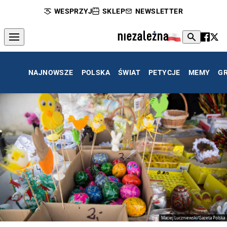
WESPRZYJ
SKLEP
NEWSLETTER
NAJNOWSZE
POLSKA
ŚWIAT
PETYCJE
MEMY
G
Maciej Luczniewski/Gazeta Polska