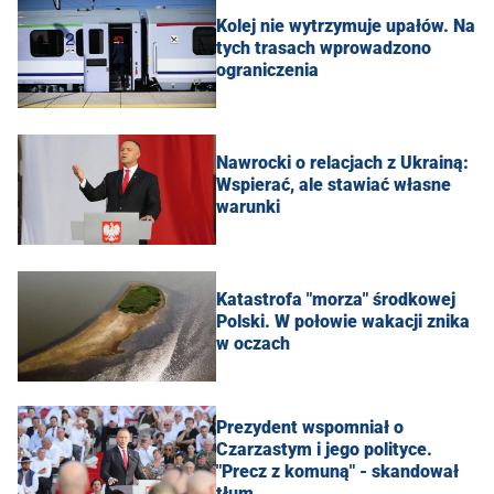
Kolej nie wytrzymuje upałów. Na
tych trasach wprowadzono
ograniczenia
Nawrocki o relacjach z Ukrainą:
Wspierać, ale stawiać własne
warunki
Katastrofa "morza" środkowej
Polski. W połowie wakacji znika
w oczach
Prezydent wspomniał o
Czarzastym i jego polityce.
"Precz z komuną" - skandował
tłum