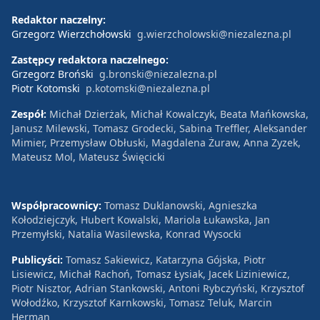
Redaktor naczelny:
Grzegorz Wierzchołowski
g.wierzcholowski@niezalezna.pl
Zastępcy redaktora naczelnego:
Grzegorz Broński
g.bronski@niezalezna.pl
Piotr Kotomski
p.kotomski@niezalezna.pl
Zespół:
Michał Dzierżak, Michał Kowalczyk, Beata Mańkowska,
Janusz Milewski, Tomasz Grodecki, Sabina Treffler, Aleksander
Mimier, Przemysław Obłuski, Magdalena Żuraw, Anna Zyzek,
Mateusz Mol, Mateusz Święcicki
Współpracownicy:
Tomasz Duklanowski, Agnieszka
Kołodziejczyk, Hubert Kowalski, Mariola Łukawska, Jan
Przemyłski, Natalia Wasilewska, Konrad Wysocki
Publicyści:
Tomasz Sakiewicz, Katarzyna Gójska, Piotr
Lisiewicz, Michał Rachoń, Tomasz Łysiak, Jacek Liziniewicz,
Piotr Nisztor, Adrian Stankowski, Antoni Rybczyński, Krzysztof
Wołodźko, Krzysztof Karnkowski, Tomasz Teluk, Marcin
Herman