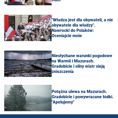
"Władza jest dla obywateli, a nie
obywatele dla władzy".
Nawrocki do Polaków:
Oceniajcie mnie
Niesłychane warunki pogodowe
na Warmii i Mazurach.
Gradobicie i silny wiatr sieją
zniszczenia
Potężna ulewa na Mazurach.
Gradobicie i powywracane łódki.
"Apelujemy"