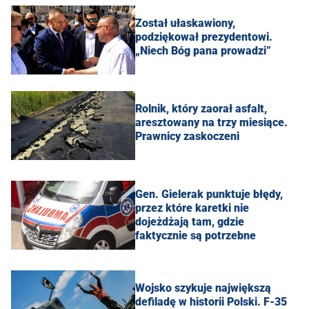
Został ułaskawiony,
podziękował prezydentowi.
„Niech Bóg pana prowadzi”
Rolnik, który zaorał asfalt,
aresztowany na trzy miesiące.
Prawnicy zaskoczeni
Gen. Gielerak punktuje błędy,
przez które karetki nie
dojeżdżają tam, gdzie
faktycznie są potrzebne
Wojsko szykuje największą
defiladę w historii Polski. F-35