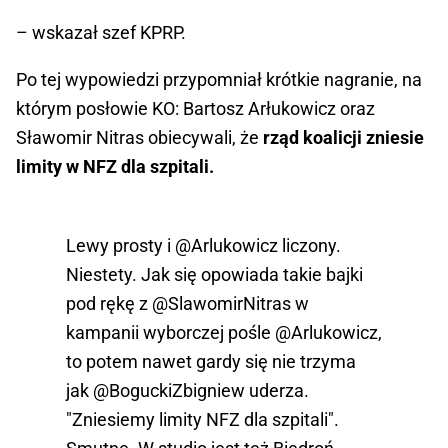
– wskazał szef KPRP.
Po tej wypowiedzi przypomniał krótkie nagranie, na
którym posłowie KO: Bartosz Arłukowicz oraz
Sławomir Nitras obiecywali, że
rząd koalicji zniesie
limity w NFZ dla szpitali.
Lewy prosty i
@Arlukowicz
liczony.
Niestety. Jak się opowiada takie bajki
pod rękę z
@SlawomirNitras
w
kampanii wyborczej pośle
@Arlukowicz
,
to potem nawet gardy się nie trzyma
jak
@BoguckiZbigniew
uderza.
"Zniesiemy limity NFZ dla szpitali".