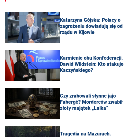
Katarzyna Gójska: Polacy o
zagrożeniu dowiadują się od
rządu w Kijowie
Karmienie obu Konfederacji.
Dawid Wildstein: Kto atakuje
Kaczyńskiego?
Czy zrabowali słynne jajo
Fabergé? Morderców zwabił
złoty majątek „Lalka”
Tragedia na Mazurach.