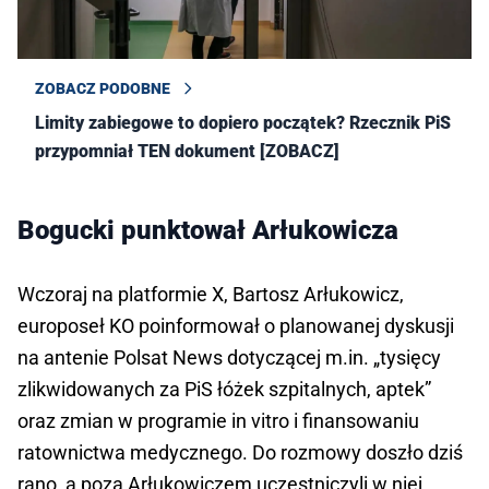
ZOBACZ PODOBNE
Limity zabiegowe to dopiero początek? Rzecznik PiS
przypomniał TEN dokument [ZOBACZ]
Bogucki punktował Arłukowicza
Wczoraj na platformie X,
Bartosz Arłukowicz,
europoseł KO poinformował o planowanej dyskusji
na antenie Polsat News dotyczącej m.in. „tysięcy
zlikwidowanych za PiS łóżek szpitalnych, aptek”
oraz zmian w programie in vitro i finansowaniu
ratownictwa medycznego. Do rozmowy doszło dziś
rano, a poza Arłukowiczem uczestniczyli w niej