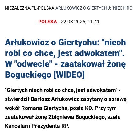
NIEZALEŻNA.PL
›
POLSKA
›
ARŁUKOWICZ O GIERTYCHU: "NIECH ROBI
POLSKA
22.03.2026, 11:41
Arłukowicz o Giertychu: "niech
robi co chce, jest adwokatem".
W "odwecie" - zaatakował żonę
Boguckiego [WIDEO]
"Giertych niech robi co chce, jest adwokatem" -
stwierdził Bartosz Arłukowicz zapytany o sprawę
wokół Romana Giertycha, posła KO. Przy tym -
zaatakował żonę Zbigniewa Boguckiego, szefa
Kancelarii Prezydenta RP.