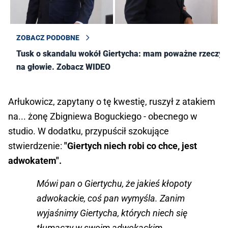
ZOBACZ PODOBNE
Tusk o skandalu wokół Giertycha: mam poważne rzeczy
na głowie. Zobacz WIDEO
Arłukowicz, zapytany o tę kwestię, ruszył z atakiem
na... żonę Zbigniewa Boguckiego - obecnego w
studio. W dodatku, przypuścił szokujące
stwierdzenie:
"Giertych niech robi co chce, jest
adwokatem".
Mówi pan o Giertychu, że jakieś kłopoty
adwokackie, coś pan wymyśla. Zanim
wyjaśnimy Giertycha, których niech się
tłumaczy w swoim adwokackim