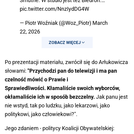
Smutne. W studio jest też Biedroń.…
pic.twitter.com/NnzIydDG4W
— Piotr Woźniak (@Woz_Piotr)
March
22, 2026
ZOBACZ WIĘCEJ
Po prezentacji materiału, zwrócił się do Arłukowicza
słowami:
"Przychodzi pan do telewizji i ma pan
czelność mówić o Prawie i
Sprawiedliwości. Kłamaliście swoich wyborców,
okłamaliście ich w sposób bezczelny.
Jak panu jest
nie wstyd, tak po ludzku, jako lekarzowi, jako
politykowi, jako człowiekowi?".
Jego zdaniem - politycy Koalicji Obywatelskiej: