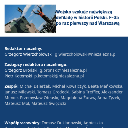
Wojsko szykuje największą
defiladę w historii Polski. F-35
po raz pierwszy nad Warszawą
Redaktor naczelny:
Grzegorz Wierzchołowski
g.wierzcholowski@niezalezna.pl
Zastępcy redaktora naczelnego:
Grzegorz Broński
g.bronski@niezalezna.pl
Piotr Kotomski
p.kotomski@niezalezna.pl
Zespół:
Michał Dzierżak, Michał Kowalczyk, Beata Mańkowska,
Janusz Milewski, Tomasz Grodecki, Sabina Treffler, Aleksander
Mimier, Przemysław Obłuski, Magdalena Żuraw, Anna Zyzek,
Mateusz Mol, Mateusz Święcicki
Współpracownicy:
Tomasz Duklanowski, Agnieszka