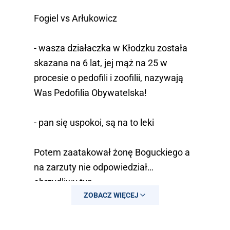
Fogiel vs Arłukowicz
- wasza działaczka w Kłodzku została
skazana na 6 lat, jej mąż na 25 w
procesie o pedofili i zoofilii, nazywają
Was Pedofilia Obywatelska!
- pan się uspokoi, są na to leki
Potem zaatakował żonę Boguckiego a
na zarzuty nie odpowiedział…
obrzydliwy typ
ZOBACZ WIĘCEJ
pic.twitter.com/NMRYm9iy9v
— chrzanik (@chrzanikx)
March 22,