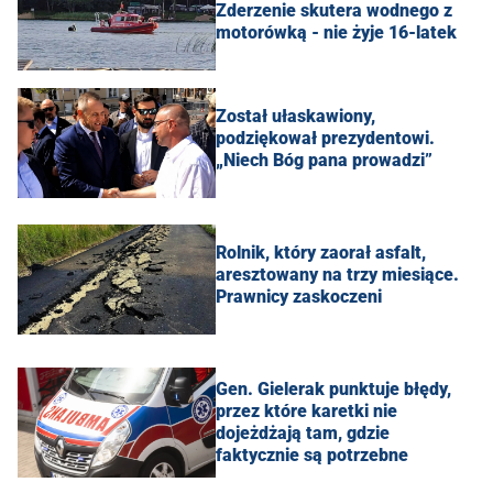
Zderzenie skutera wodnego z
motorówką - nie żyje 16-latek
Został ułaskawiony,
podziękował prezydentowi.
„Niech Bóg pana prowadzi”
Rolnik, który zaorał asfalt,
aresztowany na trzy miesiące.
Prawnicy zaskoczeni
Gen. Gielerak punktuje błędy,
przez które karetki nie
dojeżdżają tam, gdzie
faktycznie są potrzebne