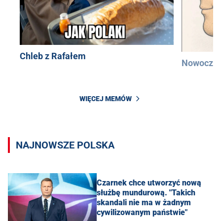
Chleb z Rafałem
Nowocześ
WIĘCEJ MEMÓW
NAJNOWSZE POLSKA
Czarnek chce utworzyć nową
służbę mundurową. "Takich
skandali nie ma w żadnym
cywilizowanym państwie"