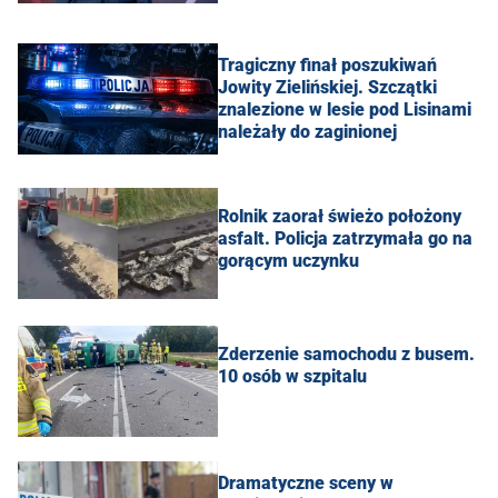
Tragiczny finał poszukiwań
Jowity Zielińskiej. Szczątki
znalezione w lesie pod Lisinami
należały do zaginionej
Rolnik zaorał świeżo położony
asfalt. Policja zatrzymała go na
gorącym uczynku
Zderzenie samochodu z busem.
10 osób w szpitalu
Dramatyczne sceny w