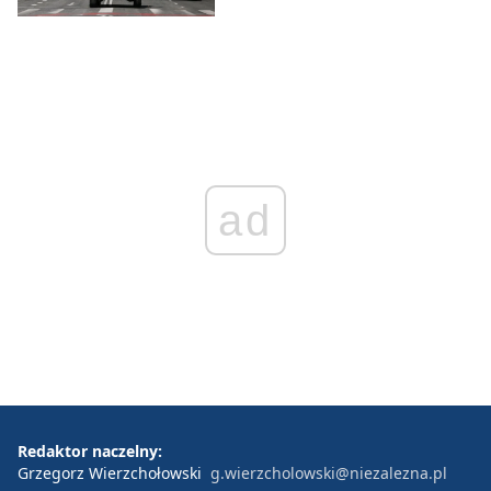
ad
Redaktor naczelny:
Grzegorz Wierzchołowski
g.wierzcholowski@niezalezna.pl