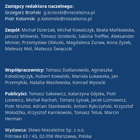
Zastępcy redaktora naczelnego:
Grzegorz Broński
g.bronski@niezalezna.pl
Piotr Kotomski
p.kotomski@niezalezna.pl
Zespół:
Michał Dzierżak, Michał Kowalczyk, Beata Mańkowska,
Janusz Milewski, Tomasz Grodecki, Sabina Treffler, Aleksander
Mimier, Przemysław Obłuski, Magdalena Żuraw, Anna Zyzek,
Mateusz Mol, Mateusz Święcicki
Współpracownicy:
Tomasz Duklanowski, Agnieszka
Kołodziejczyk, Hubert Kowalski, Mariola Łukawska, Jan
Przemyłski, Natalia Wasilewska, Konrad Wysocki
Publicyści:
Tomasz Sakiewicz, Katarzyna Gójska, Piotr
Lisiewicz, Michał Rachoń, Tomasz Łysiak, Jacek Liziniewicz,
Piotr Nisztor, Adrian Stankowski, Antoni Rybczyński, Krzysztof
Wołodźko, Krzysztof Karnkowski, Tomasz Teluk, Marcin
Herman
Wydawca:
Słowo Niezależne Sp. z o.o.
Filtrowa 63 / 43, 02-056 Warszawa, Polska