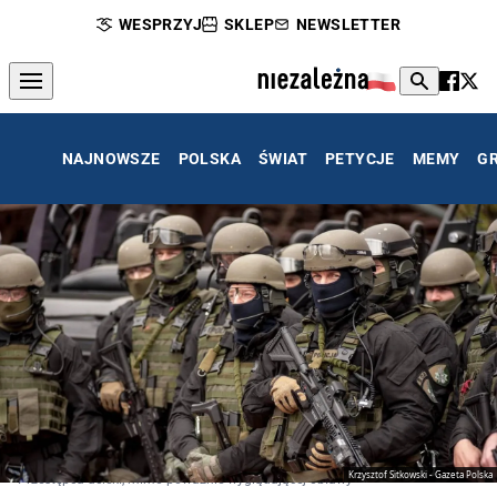
WESPRZYJ
SKLEP
NEWSLETTER
NAJNOWSZE
POLSKA
ŚWIAT
PETYCJE
MEMY
G
Krzysztof Sitkowski - Gazeta Polska
Przestępca uciekł, mimo poważnie wyglądającej obławy