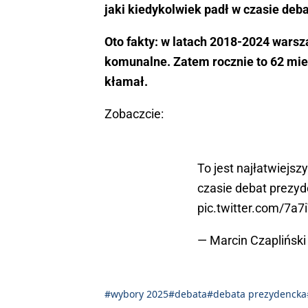
jaki kiedykolwiek padł w czasie deb
Oto fakty: w latach 2018-2024 wars
komunalne. Zatem rocznie to 62 mies
kłamał.
Zobaczcie:
To jest najłatwiejsz
czasie debat prezyd
pic.twitter.com/7a
— Marcin Czapliński 
#wybory 2025
#debata
#debata prezydencka