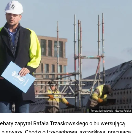
Tomasz Jędrzejowski - Gazeta Polska
 debaty zapytał Rafała Trzaskowskiego o bulwersującą
ko pierwszy. Chodzi o trzyosobową, szczęśliwą, pracującą