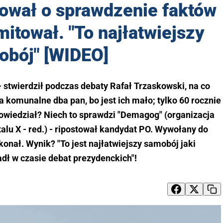
ował o sprawdzenie faktów
mitował. "To najłatwiejszy
obój" [WIDEO]
stwierdził podczas debaty Rafał Trzaskowski, na co
a komunalne dba pan, bo jest ich mało; tylko 60 rocznie
 powiedział? Niech to sprawdzi "Demagog" (organizacja
alu X - red.) - ripostował kandydat PO. Wywołany do
onał. Wynik? "To jest najłatwiejszy samobój jaki
dł w czasie debat prezydenckich"!