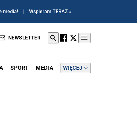
e media!
|
Wspieram TERAZ »
NEWSLETTER
A
SPORT
MEDIA
WIĘCEJ
JŁATWIEJSZY SAMOBÓJ" [WIDEO]