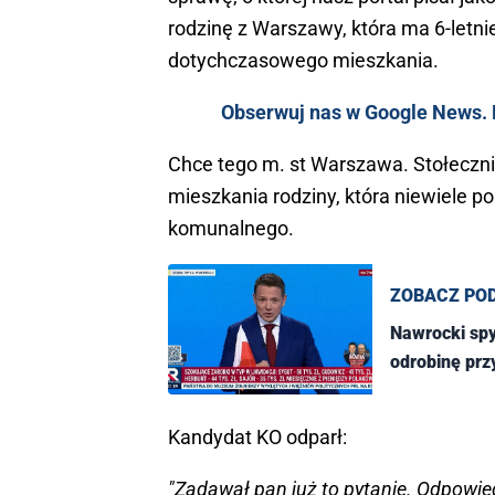
rodzinę z Warszawy, która ma 6-letni
dotychczasowego mieszkania.
Obserwuj nas w Google News. K
Chce tego m. st Warszawa. Stołeczni
mieszkania rodziny, która niewiele 
komunalnego.
ZOBACZ PO
Nawrocki spy
odrobinę prz
Kandydat KO odparł:
"Zadawał pan już to pytanie. Odpowie