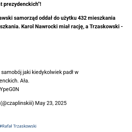
at prezydenckich"!
zawski samorząd oddał do użytku 432 mieszkania
zkania. Karol Nawrocki miał rację, a Trzaskowski -
y samobój jaki kiedykolwiek padł w
enckich. Ała.
7iYpeG0N
(@czaplinskiii)
May 23, 2025
#Rafał Trzaskowski