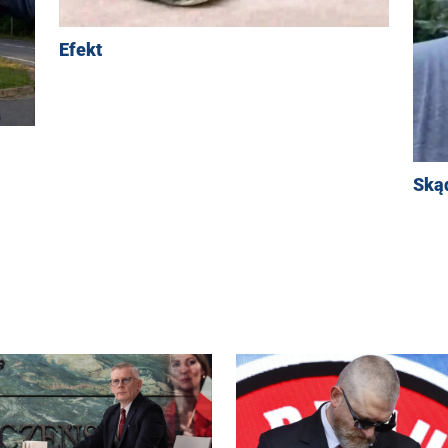
Efekt
Ską