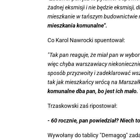
żadnej eksmisji i nie będzie eksmisji,
mieszkanie w tańszym budownictwie na 
mieszkania komunalne".
Co Karol Nawrocki spuentował:
"Tak pan reaguje, że miał pan w wyb
więc chyba warszawiacy niekoniecznie
sposób przyzwoity i zadeklarować wsz
tak jak mieszkańcy wrócą na Marszałk
komunalne dba pan, bo jest ich mało. 
Trzaskowski zaś ripostował:
- 60 rocznie, pan powiedział? Niech 
Wywołany do tablicy "Demagog" zada