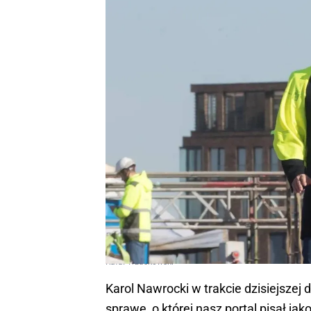
Rafał Trzaskowski
Karol Nawrocki w trakcie dzisiejszej
sprawę, o której nasz portal pisał ja