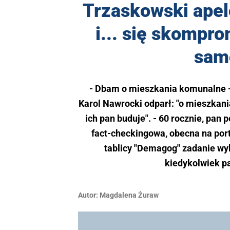
Trzaskowski apel
i... się skompro
sam
- Dbam o mieszkania komunalne - 
Karol Nawrocki odparł: "o mieszkani
ich pan buduje". - 60 rocznie, pan
fact-checkingowa, obecna na port
tablicy "Demagog" zadanie wyk
kiedykolwiek pa
Autor:
Magdalena Żuraw