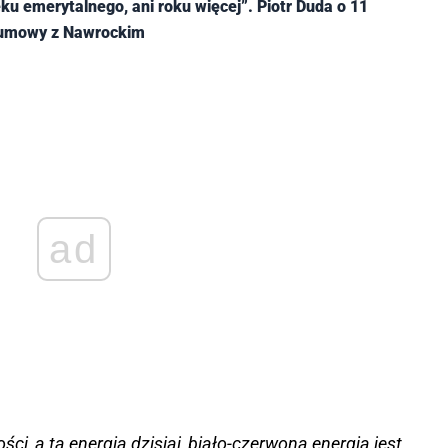
ku emerytalnego, ani roku więcej”. Piotr Duda o 11
 umowy z Nawrockim
ad
i, a ta energia dzisiaj, biało-czerwona energia jest