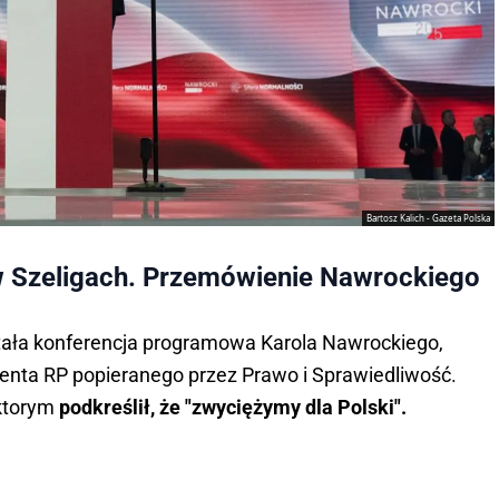
Bartosz Kalich - Gazeta Polska
 Szeligach. Przemówienie Nawrockiego
tała konferencja programowa Karola Nawrockiego,
enta RP popieranego przez Prawo i Sprawiedliwość.
 ktorym
podkreślił, że "zwyciężymy dla Polski".