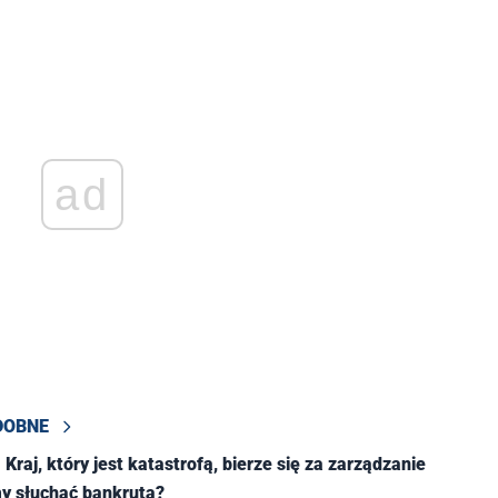
ad
DOBNE
Kraj, który jest katastrofą, bierze się za zarządzanie
y słuchać bankruta?