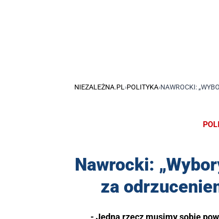
NIEZALEŻNA.PL
›
POLITYKA
›
NAWROCKI: „WYBO
POL
Nawrocki: „Wybor
za odrzucenie
- Jedną rzecz musimy sobie pow