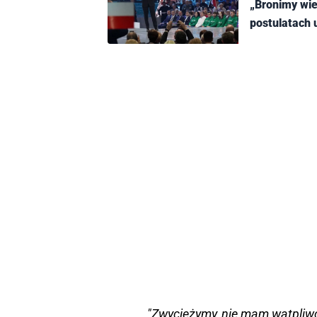
„Bronimy wie
postulatach
"Zwyciężymy, nie mam wątpliwośc