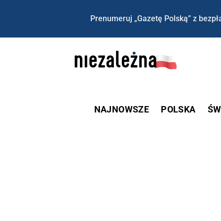
Prenumeruj „Gazetę Polską” z bezpła
NAJNOWSZE
POLSKA
ŚW