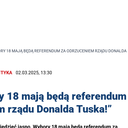
RY 18 MAJĄ BĘDĄ REFERENDUM ZA ODRZUCENIEM RZĄDU DONALDA 
ITYKA
02.03.2025, 13:30
y 18 mają będą referendum
m rządu Donalda Tuska!”
iedzieć jasno. Wybory 18 mają będą referendum za