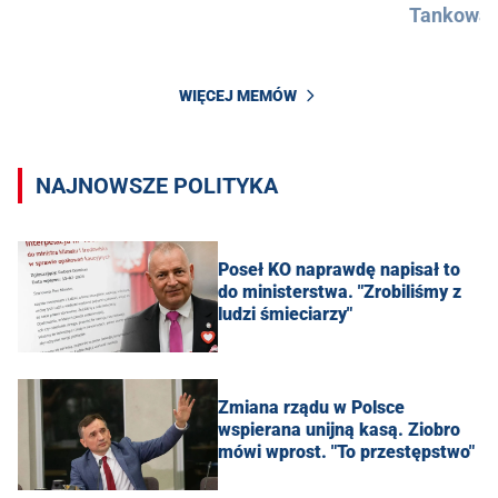
Tankowan
WIĘCEJ MEMÓW
NAJNOWSZE POLITYKA
Poseł KO naprawdę napisał to
do ministerstwa. "Zrobiliśmy z
ludzi śmieciarzy"
Zmiana rządu w Polsce
wspierana unijną kasą. Ziobro
mówi wprost. "To przestępstwo"