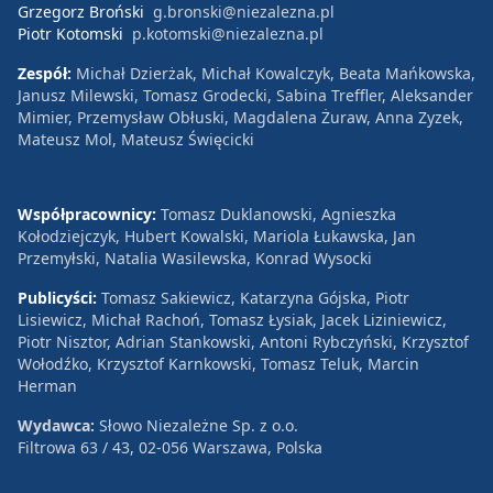
Grzegorz Broński
g.bronski@niezalezna.pl
Piotr Kotomski
p.kotomski@niezalezna.pl
Zespół:
Michał Dzierżak, Michał Kowalczyk, Beata Mańkowska,
Janusz Milewski, Tomasz Grodecki, Sabina Treffler, Aleksander
Mimier, Przemysław Obłuski, Magdalena Żuraw, Anna Zyzek,
Mateusz Mol, Mateusz Święcicki
Współpracownicy:
Tomasz Duklanowski, Agnieszka
Kołodziejczyk, Hubert Kowalski, Mariola Łukawska, Jan
Przemyłski, Natalia Wasilewska, Konrad Wysocki
Publicyści:
Tomasz Sakiewicz, Katarzyna Gójska, Piotr
Lisiewicz, Michał Rachoń, Tomasz Łysiak, Jacek Liziniewicz,
Piotr Nisztor, Adrian Stankowski, Antoni Rybczyński, Krzysztof
Wołodźko, Krzysztof Karnkowski, Tomasz Teluk, Marcin
Herman
Wydawca:
Słowo Niezależne Sp. z o.o.
Filtrowa 63 / 43, 02-056 Warszawa, Polska