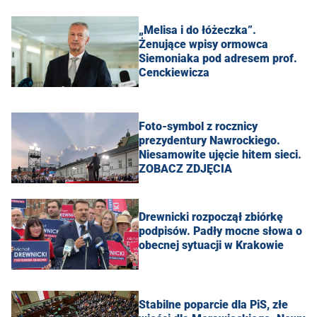
„Melisa i do łóżeczka”.
Żenujące wpisy ormowca
Siemoniaka pod adresem prof.
Cenckiewicza
Foto-symbol z rocznicy
prezydentury Nawrockiego.
Niesamowite ujęcie hitem sieci.
ZOBACZ ZDJĘCIA
Drewnicki rozpoczął zbiórkę
podpisów. Padły mocne słowa o
obecnej sytuacji w Krakowie
Stabilne poparcie dla PiS, złe