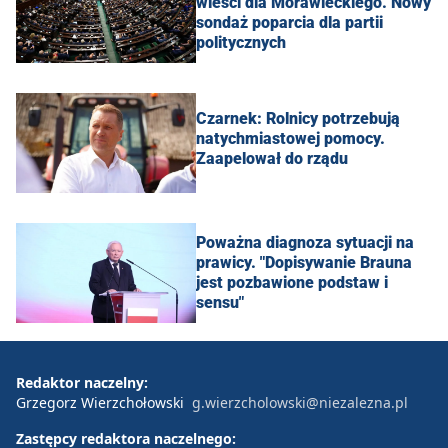
wieści dla Morawieckiego. Nowy
sondaż poparcia dla partii
politycznych
Czarnek: Rolnicy potrzebują
natychmiastowej pomocy.
Zaapelował do rządu
Poważna diagnoza sytuacji na
prawicy. "Dopisywanie Brauna
jest pozbawione podstaw i
sensu"
Redaktor naczelny:
Grzegorz Wierzchołowski
g.wierzcholowski@niezalezna.pl
Zastępcy redaktora naczelnego: