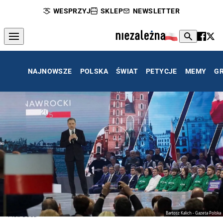
WESPRZYJ
SKLEP
NEWSLETTER
NAJNOWSZE
POLSKA
ŚWIAT
PETYCJE
MEMY
G
Bartosz Kalich - Gazeta Polska
Piotr Duda