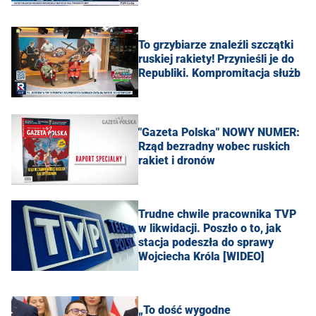
To grzybiarze znaleźli szczątki
ruskiej rakiety! Przynieśli je do
Republiki. Kompromitacja służb
"Gazeta Polska" NOWY NUMER:
Rząd bezradny wobec ruskich
rakiet i dronów
Trudne chwile pracownika TVP
w likwidacji. Poszło o to, jak
stacja podeszła do sprawy
Wojciecha Króla [WIDEO]
„To dość wygodne