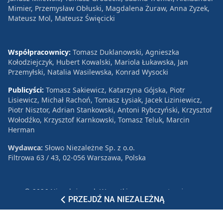
Mimier, Przemysław Obłuski, Magdalena Żuraw, Anna Zyzek,
Mateusz Mol, Mateusz Święcicki
Współpracownicy:
Tomasz Duklanowski, Agnieszka
Kołodziejczyk, Hubert Kowalski, Mariola Łukawska, Jan
Przemyłski, Natalia Wasilewska, Konrad Wysocki
Publicyści:
Tomasz Sakiewicz, Katarzyna Gójska, Piotr
Lisiewicz, Michał Rachoń, Tomasz Łysiak, Jacek Liziniewicz,
Piotr Nisztor, Adrian Stankowski, Antoni Rybczyński, Krzysztof
Wołodźko, Krzysztof Karnkowski, Tomasz Teluk, Marcin
Herman
Wydawca:
Słowo Niezależne Sp. z o.o.
Filtrowa 63 / 43, 02-056 Warszawa, Polska
© 2026 Niezależna.pl. Wszystkie prawa zastrzeżone.
PRZEJDŹ NA NIEZALEŻNĄ
Patronat
Reklama
Polityka prywatności