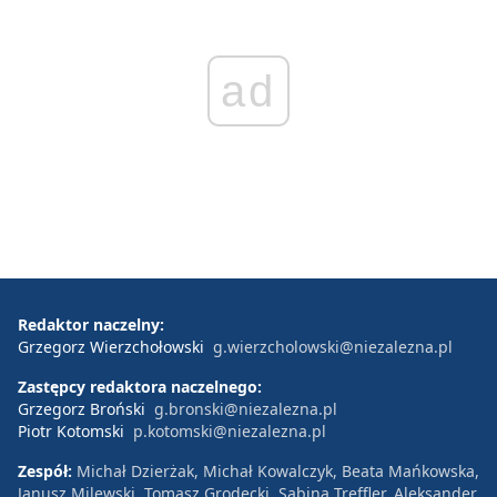
ad
Redaktor naczelny:
Grzegorz Wierzchołowski
g.wierzcholowski@niezalezna.pl
Zastępcy redaktora naczelnego:
Grzegorz Broński
g.bronski@niezalezna.pl
Piotr Kotomski
p.kotomski@niezalezna.pl
Zespół:
Michał Dzierżak, Michał Kowalczyk, Beata Mańkowska,
Janusz Milewski, Tomasz Grodecki, Sabina Treffler, Aleksander