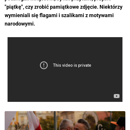
"piątkę", czy zrobić pamiątkowe zdjęcie. Niektórzy
wymieniali się flagami i szalikami z motywami
narodowymi.