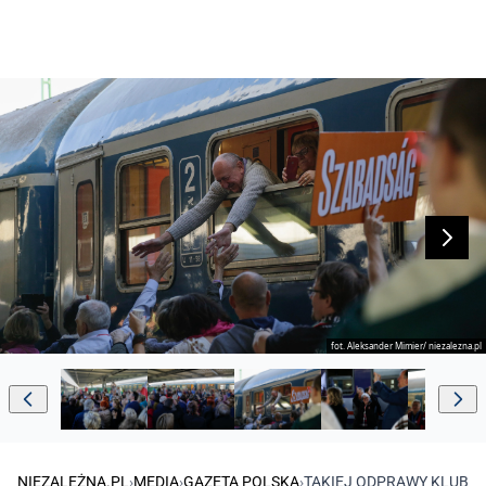
fot. Aleksander Mimier/ niezalezna.pl
NIEZALEŻNA.PL
›
MEDIA
›
GAZETA POLSKA
›
TAKIEJ ODPRAWY KLUBOW