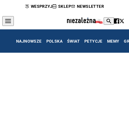
WESPRZYJ
SKLEP
NEWSLETTER
NAJNOWSZE
POLSKA
ŚWIAT
PETYCJE
MEMY
G