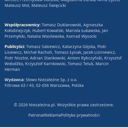
Mateusz Mol, Mateusz Święcicki
Współpracownicy:
Tomasz Duklanowski, Agnieszka
Kołodziejczyk, Hubert Kowalski, Mariola Łukawska, Jan
Przemyłski, Natalia Wasilewska, Konrad Wysocki
Publicyści:
Tomasz Sakiewicz, Katarzyna Gójska, Piotr
Lisiewicz, Michał Rachoń, Tomasz Łysiak, Jacek Liziniewicz,
Piotr Nisztor, Adrian Stankowski, Antoni Rybczyński, Krzysztof
Wołodźko, Krzysztof Karnkowski, Tomasz Teluk, Marcin
Herman
Wydawca:
Słowo Niezależne Sp. z o.o.
Filtrowa 63 / 43, 02-056 Warszawa, Polska
© 2026 Niezależna.pl. Wszystkie prawa zastrzeżone.
Patronat
Reklama
Polityka prywatności