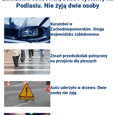
Podlasiu. Nie żyją dwie osoby
Karambol w
Zachodniopomorskim. Droga
wojewódzka zablokowana
Zmarł przedszkolak potrącony
na przejściu dla pieszych
Auto uderzyło w drzewo. Dwie
osoby nie żyją