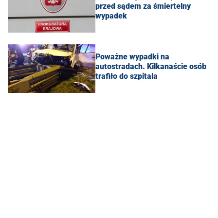
przed sądem za śmiertelny
wypadek
Poważne wypadki na
autostradach. Kilkanaście osób
trafiło do szpitala