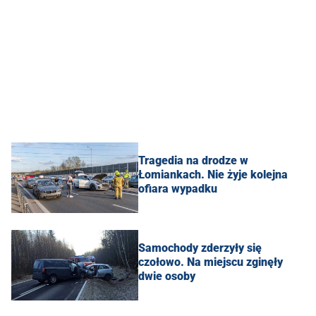
Tragedia na drodze w
Łomiankach. Nie żyje kolejna
ofiara wypadku
Samochody zderzyły się
czołowo. Na miejscu zginęły
dwie osoby