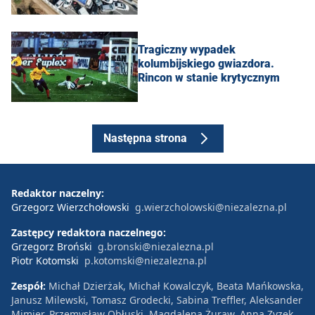
Tragiczny wypadek
kolumbijskiego gwiazdora.
Rincon w stanie krytycznym
Następna strona
Redaktor naczelny:
Grzegorz Wierzchołowski
g.wierzcholowski@niezalezna.pl
Zastępcy redaktora naczelnego:
Grzegorz Broński
g.bronski@niezalezna.pl
Piotr Kotomski
p.kotomski@niezalezna.pl
Zespół:
Michał Dzierżak, Michał Kowalczyk, Beata Mańkowska,
Janusz Milewski, Tomasz Grodecki, Sabina Treffler, Aleksander
Mimier, Przemysław Obłuski, Magdalena Żuraw, Anna Zyzek,