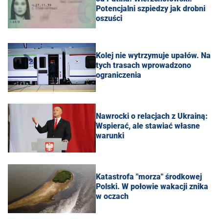
Potencjalni szpiedzy jak drobni
oszuści
Kolej nie wytrzymuje upałów. Na
tych trasach wprowadzono
ograniczenia
Nawrocki o relacjach z Ukrainą:
Wspierać, ale stawiać własne
warunki
Katastrofa "morza" środkowej
Polski. W połowie wakacji znika
w oczach