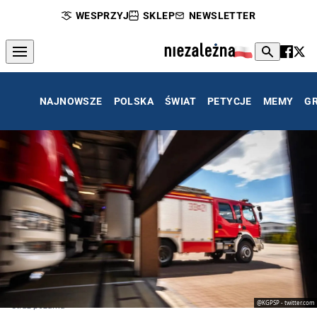
WESPRZYJ
SKLEP
NEWSLETTER
NAJNOWSZE
POLSKA
ŚWIAT
PETYCJE
MEMY
G
@KGPSP - twitter.com
Straż pożarna