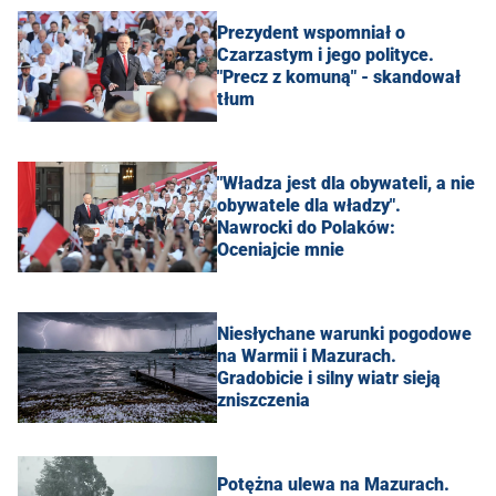
Prezydent wspomniał o
Czarzastym i jego polityce.
"Precz z komuną" - skandował
tłum
"Władza jest dla obywateli, a nie
obywatele dla władzy".
Nawrocki do Polaków:
Oceniajcie mnie
Niesłychane warunki pogodowe
na Warmii i Mazurach.
Gradobicie i silny wiatr sieją
zniszczenia
Potężna ulewa na Mazurach.