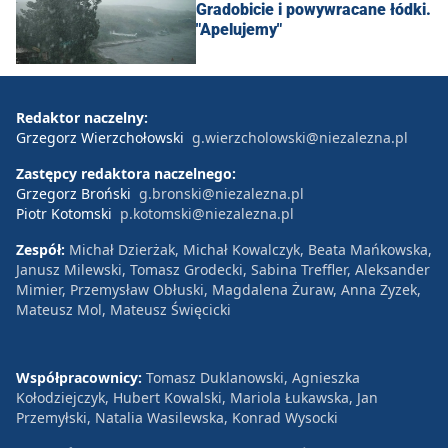
Gradobicie i powywracane łódki.
"Apelujemy"
Redaktor naczelny:
Grzegorz Wierzchołowski
g.wierzcholowski@niezalezna.pl
Zastępcy redaktora naczelnego:
Grzegorz Broński
g.bronski@niezalezna.pl
Piotr Kotomski
p.kotomski@niezalezna.pl
Zespół:
Michał Dzierżak, Michał Kowalczyk, Beata Mańkowska,
Janusz Milewski, Tomasz Grodecki, Sabina Treffler, Aleksander
Mimier, Przemysław Obłuski, Magdalena Żuraw, Anna Zyzek,
Mateusz Mol, Mateusz Święcicki
Współpracownicy:
Tomasz Duklanowski, Agnieszka
Kołodziejczyk, Hubert Kowalski, Mariola Łukawska, Jan
Przemyłski, Natalia Wasilewska, Konrad Wysocki