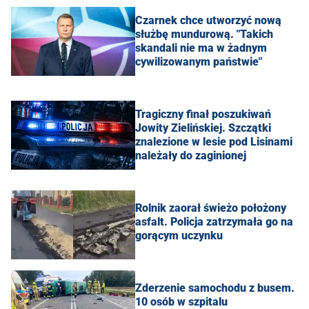
Czarnek chce utworzyć nową
służbę mundurową. "Takich
skandali nie ma w żadnym
cywilizowanym państwie"
Tragiczny finał poszukiwań
Jowity Zielińskiej. Szczątki
znalezione w lesie pod Lisinami
należały do zaginionej
Rolnik zaorał świeżo położony
asfalt. Policja zatrzymała go na
gorącym uczynku
Zderzenie samochodu z busem.
10 osób w szpitalu