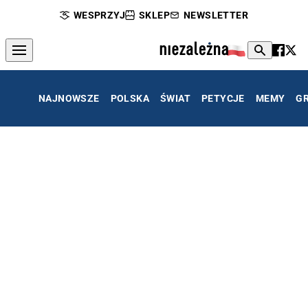
WESPRZYJ
SKLEP
NEWSLETTER
NAJNOWSZE
POLSKA
ŚWIAT
PETYCJE
MEMY
G