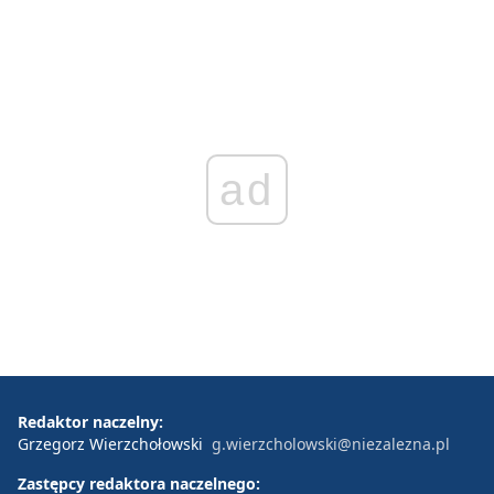
ad
Redaktor naczelny:
Grzegorz Wierzchołowski
g.wierzcholowski@niezalezna.pl
Zastępcy redaktora naczelnego: