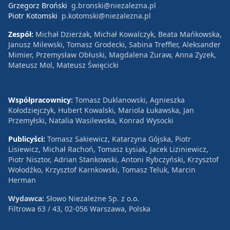
Grzegorz Broński
g.bronski@niezalezna.pl
Piotr Kotomski
p.kotomski@niezalezna.pl
Zespół:
Michał Dzierżak, Michał Kowalczyk, Beata Mańkowska,
Janusz Milewski, Tomasz Grodecki, Sabina Treffler, Aleksander
Mimier, Przemysław Obłuski, Magdalena Żuraw, Anna Zyzek,
Mateusz Mol, Mateusz Święcicki
Współpracownicy:
Tomasz Duklanowski, Agnieszka
Kołodziejczyk, Hubert Kowalski, Mariola Łukawska, Jan
Przemyłski, Natalia Wasilewska, Konrad Wysocki
Publicyści:
Tomasz Sakiewicz, Katarzyna Gójska, Piotr
Lisiewicz, Michał Rachoń, Tomasz Łysiak, Jacek Liziniewicz,
Piotr Nisztor, Adrian Stankowski, Antoni Rybczyński, Krzysztof
Wołodźko, Krzysztof Karnkowski, Tomasz Teluk, Marcin
Herman
Wydawca:
Słowo Niezależne Sp. z o.o.
Filtrowa 63 / 43, 02-056 Warszawa, Polska