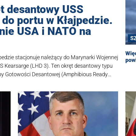
t desantowy USS
 do portu w Kłajpedzie.
nie USA i NATO na
S
P
Wię
jpedzie stacjonuje należący do Marynarki Wojennej
powi
 Kearsarge (LHD 3). Ten okręt desantowy typu
y Gotowości Desantowej (Amphibious Ready
ii okrętem wojennym, który odwiedził Litwę. . -
3) na Morzu Bałtyckim jest jasnym sygnałem dla
hodnią flankę we wszystkich wymiarach –
as Anušauskas, który wizytował USS Kearsarge.