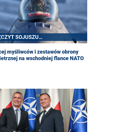
ZCZYT SOJUSZU
ÓŁNOCNOATLANTYCKIEGO
cej myśliwców i zestawów obrony
etrznej na wschodniej flance NATO