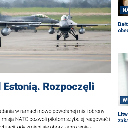
N
Bałt
obe
d Estonią. Rozpoczęli
W
 zadania w ramach nowo powołanej misji obrony
Litw
 misja NATO pozwoli pilotom szybciej reagować i
zak
acji, gdy zmieni się obraz zagrożenia -