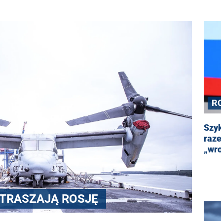
R
W
Szyk
raze
„wro
STRASZAJĄ ROSJĘ