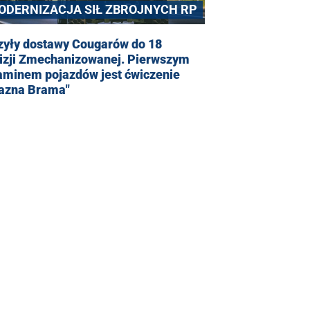
ODERNIZACJA SIŁ ZBROJNYCH RP
zyły dostawy Cougarów do 18
izji Zmechanizowanej. Pierwszym
aminem pojazdów jest ćwiczenie
lazna Brama"