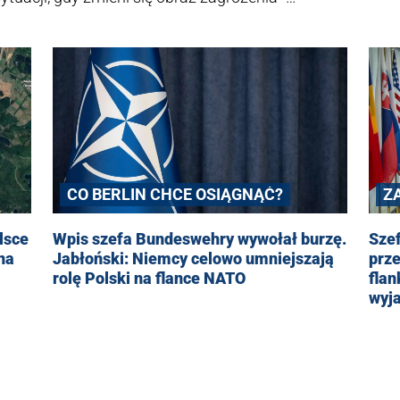
anno Pevkur.
CO BERLIN CHCE OSIĄGNĄĆ?
Z
lsce
Wpis szefa Bundeswehry wywołał burzę.
Sze
na
Jabłoński: Niemcy celowo umniejszają
prz
rolę Polski na flance NATO
fla
wyj