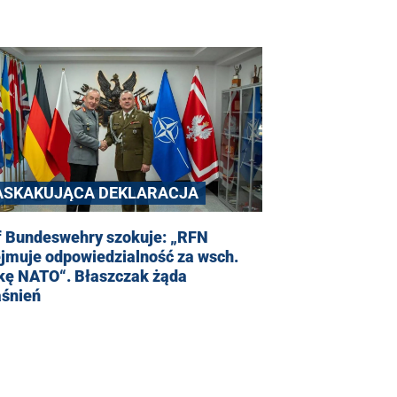
ASKAKUJĄCA DEKLARACJA
f Bundeswehry szokuje: „RFN
ejmuje odpowiedzialność za wsch.
nkę NATO“. Błaszczak żąda
aśnień