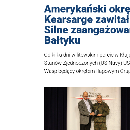
Amerykański okrę
Kearsarge zawitał
Silne zaangażowa
Bałtyku
Od kilku dni w litewskim porcie w Kła
Stanów Zjednoczonych (US Navy) USS
Wasp będący okrętem flagowym Grup
Group, ARG) jest największym w histor
Rozmieszczenie USS Kearsarge (LHD-
agresora. NATO wzmacnia swoją wsc
oznajmi minister obrony Litwy, Arvyd