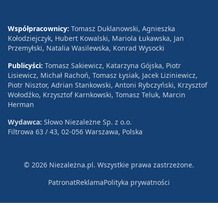
Współpracownicy:
Tomasz Duklanowski, Agnieszka
Kołodziejczyk, Hubert Kowalski, Mariola Łukawska, Jan
Przemyłski, Natalia Wasilewska, Konrad Wysocki
Publicyści:
Tomasz Sakiewicz, Katarzyna Gójska, Piotr
Lisiewicz, Michał Rachoń, Tomasz Łysiak, Jacek Liziniewicz,
Piotr Nisztor, Adrian Stankowski, Antoni Rybczyński, Krzysztof
Wołodźko, Krzysztof Karnkowski, Tomasz Teluk, Marcin
Herman
Wydawca:
Słowo Niezależne Sp. z o.o.
Filtrowa 63 / 43, 02-056 Warszawa, Polska
© 2026 Niezależna.pl. Wszystkie prawa zastrzeżone.
Patronat
Reklama
Polityka prywatności