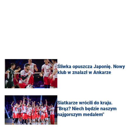
Śliwka opuszcza Japonię. Nowy
klub w znalazł w Ankarze
Siatkarze wrócili do kraju.
"Brąz? Niech będzie naszym
najgorszym medalem"