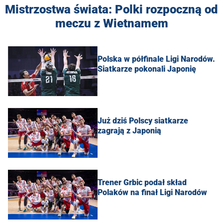
Mistrzostwa świata: Polki rozpoczną od
meczu z Wietnamem
Polska w półfinale Ligi Narodów.
Siatkarze pokonali Japonię
Już dziś Polscy siatkarze
zagrają z Japonią
Trener Grbic podał skład
Polaków na finał Ligi Narodów