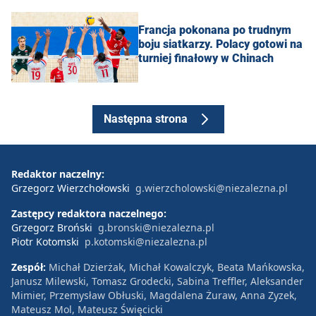
Francja pokonana po trudnym
boju siatkarzy. Polacy gotowi na
turniej finałowy w Chinach
Następna strona
Redaktor naczelny:
Grzegorz Wierzchołowski
g.wierzcholowski@niezalezna.pl
Zastępcy redaktora naczelnego:
Grzegorz Broński
g.bronski@niezalezna.pl
Piotr Kotomski
p.kotomski@niezalezna.pl
Zespół:
Michał Dzierżak, Michał Kowalczyk, Beata Mańkowska,
Janusz Milewski, Tomasz Grodecki, Sabina Treffler, Aleksander
Mimier, Przemysław Obłuski, Magdalena Żuraw, Anna Zyzek,
Mateusz Mol, Mateusz Święcicki