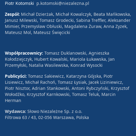
Piotr Kotomski
p.kotomski@niezalezna.pl
Zespół:
Michał Dzierżak, Michał Kowalczyk, Beata Mańkowska,
Janusz Milewski, Tomasz Grodecki, Sabina Treffler, Aleksander
Mimier, Przemysław Obłuski, Magdalena Żuraw, Anna Zyzek,
Mateusz Mol, Mateusz Święcicki
Współpracownicy:
Tomasz Duklanowski, Agnieszka
Kołodziejczyk, Hubert Kowalski, Mariola Łukawska, Jan
Przemyłski, Natalia Wasilewska, Konrad Wysocki
Publicyści:
Tomasz Sakiewicz, Katarzyna Gójska, Piotr
Lisiewicz, Michał Rachoń, Tomasz Łysiak, Jacek Liziniewicz,
Piotr Nisztor, Adrian Stankowski, Antoni Rybczyński, Krzysztof
Wołodźko, Krzysztof Karnkowski, Tomasz Teluk, Marcin
Herman
Wydawca:
Słowo Niezależne Sp. z o.o.
Filtrowa 63 / 43, 02-056 Warszawa, Polska