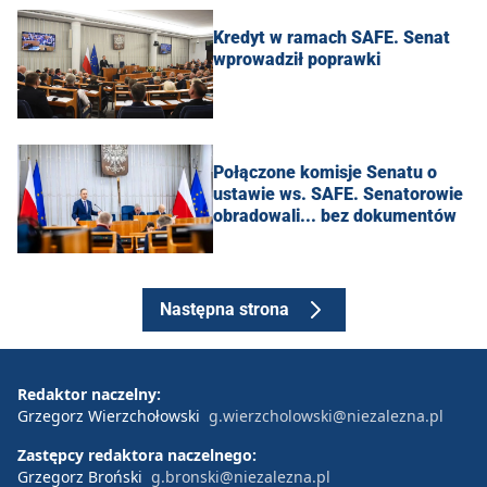
Kredyt w ramach SAFE. Senat
wprowadził poprawki
Połączone komisje Senatu o
ustawie ws. SAFE. Senatorowie
obradowali... bez dokumentów
Następna strona
Redaktor naczelny:
Grzegorz Wierzchołowski
g.wierzcholowski@niezalezna.pl
Zastępcy redaktora naczelnego:
Grzegorz Broński
g.bronski@niezalezna.pl