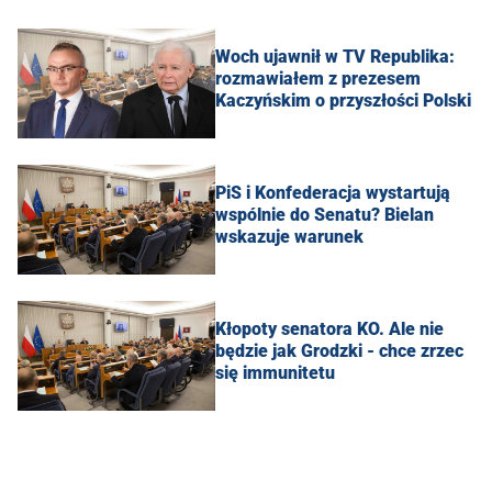
Woch ujawnił w TV Republika:
rozmawiałem z prezesem
Kaczyńskim o przyszłości Polski
PiS i Konfederacja wystartują
wspólnie do Senatu? Bielan
wskazuje warunek
Kłopoty senatora KO. Ale nie
będzie jak Grodzki - chce zrzec
się immunitetu