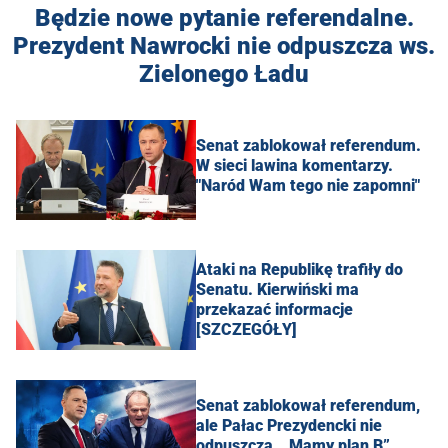
Będzie nowe pytanie referendalne.
Prezydent Nawrocki nie odpuszcza ws.
Zielonego Ładu
Senat zablokował referendum.
W sieci lawina komentarzy.
"Naród Wam tego nie zapomni"
Ataki na Republikę trafiły do
Senatu. Kierwiński ma
przekazać informacje
[SZCZEGÓŁY]
Senat zablokował referendum,
ale Pałac Prezydencki nie
odpuszcza. „Mamy plan B”