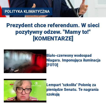
POLITYKA KLIMATYCZNA
Prezydent chce referendum. W sieci
pozytywny odzew. "Mamy to!"
[KOMENTARZE]
Biało-czerwony wodospad
Niagara. Imponująca iluminacja
[FOTO]
Lempart "szkoliła" Polonię za
pieniądze Senatu. Te nagrania
szokują