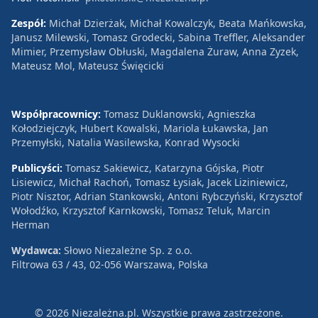
Zespół:
Michał Dzierżak, Michał Kowalczyk, Beata Mańkowska,
Janusz Milewski, Tomasz Grodecki, Sabina Treffler, Aleksander
Mimier, Przemysław Obłuski, Magdalena Żuraw, Anna Zyzek,
Mateusz Mol, Mateusz Święcicki
Współpracownicy:
Tomasz Duklanowski, Agnieszka
Kołodziejczyk, Hubert Kowalski, Mariola Łukawska, Jan
Przemyłski, Natalia Wasilewska, Konrad Wysocki
Publicyści:
Tomasz Sakiewicz, Katarzyna Gójska, Piotr
Lisiewicz, Michał Rachoń, Tomasz Łysiak, Jacek Liziniewicz,
Piotr Nisztor, Adrian Stankowski, Antoni Rybczyński, Krzysztof
Wołodźko, Krzysztof Karnkowski, Tomasz Teluk, Marcin
Herman
Wydawca:
Słowo Niezależne Sp. z o.o.
Filtrowa 63 / 43, 02-056 Warszawa, Polska
© 2026 Niezależna.pl. Wszystkie prawa zastrzeżone.