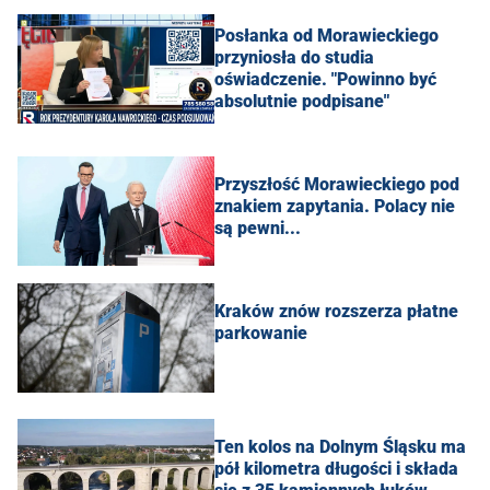
Posłanka od Morawieckiego
przyniosła do studia
oświadczenie. "Powinno być
absolutnie podpisane"
Przyszłość Morawieckiego pod
znakiem zapytania. Polacy nie
są pewni...
Kraków znów rozszerza płatne
parkowanie
Ten kolos na Dolnym Śląsku ma
pół kilometra długości i składa