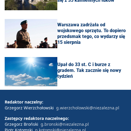
się z 35 kamiennych łuków
Warszawa zadrżała od
wojskowego sprzętu. To dopiero
przedsmak tego, co wydarzy się
15 sierpnia
Upał do 33 st. C i burze z
gradem. Tak zacznie się nowy
tydzień
Redaktor naczelny:
Grzegorz Wierzchołowski
g.wierzcholowski@niezalezna.pl
Zastępcy redaktora naczelnego:
Grzegorz Broński
g.bronski@niezalezna.pl
Piotr Kotomski
p.kotomski@niezalezna.pl