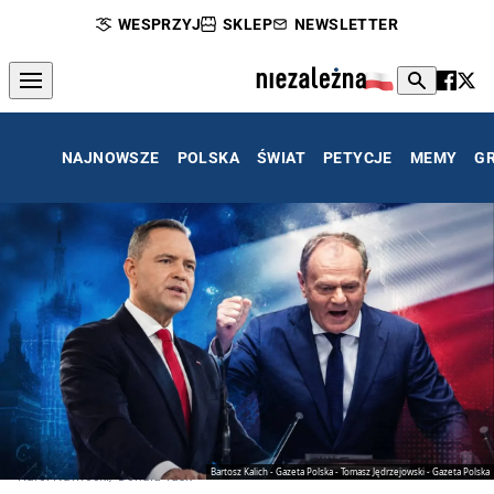
WESPRZYJ
SKLEP
NEWSLETTER
NAJNOWSZE
POLSKA
ŚWIAT
PETYCJE
MEMY
G
Bartosz Kalich - Gazeta Polska - Tomasz Jędrzejowski - Gazeta Polska
Karol Nawrocki/ Donald Tusk