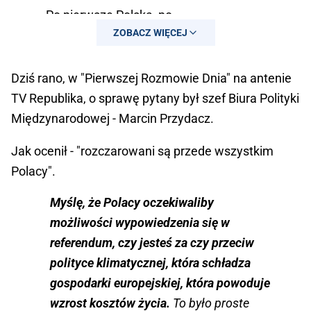
Po pierwsze Polska, po…
ZOBACZ WIĘCEJ
— Paweł Szefernaker 🇵🇱
(@szefernaker)
May 20, 2026
Dziś rano, w "Pierwszej Rozmowie Dnia" na antenie
TV Republika, o sprawę pytany był szef Biura Polityki
Międzynarodowej - Marcin Przydacz.
Jak ocenił - "rozczarowani są przede wszystkim
Polacy".
Myślę, że Polacy oczekiwaliby
możliwości wypowiedzenia się w
referendum, czy jesteś za czy przeciw
polityce klimatycznej, która schładza
gospodarki europejskiej, która powoduje
wzrost kosztów życia.
To było proste