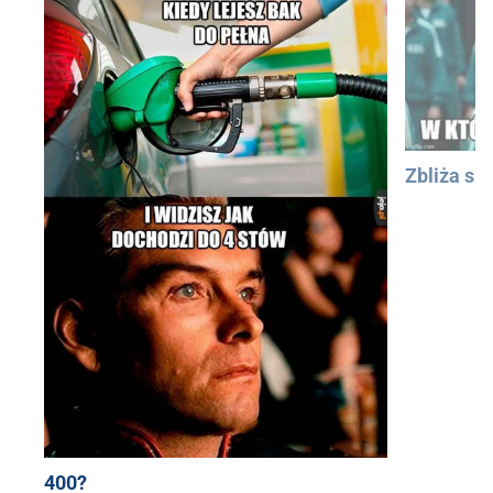
Zbliża się
400?