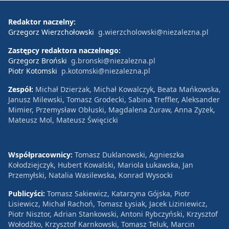
Redaktor naczelny:
Grzegorz Wierzchołowski
g.wierzcholowski@niezalezna.pl
Zastępcy redaktora naczelnego:
Grzegorz Broński
g.bronski@niezalezna.pl
Piotr Kotomski
p.kotomski@niezalezna.pl
Zespół:
Michał Dzierżak, Michał Kowalczyk, Beata Mańkowska,
Janusz Milewski, Tomasz Grodecki, Sabina Treffler, Aleksander
Mimier, Przemysław Obłuski, Magdalena Żuraw, Anna Zyzek,
Mateusz Mol, Mateusz Święcicki
Współpracownicy:
Tomasz Duklanowski, Agnieszka
Kołodziejczyk, Hubert Kowalski, Mariola Łukawska, Jan
Przemyłski, Natalia Wasilewska, Konrad Wysocki
Publicyści:
Tomasz Sakiewicz, Katarzyna Gójska, Piotr
Lisiewicz, Michał Rachoń, Tomasz Łysiak, Jacek Liziniewicz,
Piotr Nisztor, Adrian Stankowski, Antoni Rybczyński, Krzysztof
Wołodźko, Krzysztof Karnkowski, Tomasz Teluk, Marcin