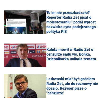
To im nie przeszkadzało?
Reporter Radia Zet pisał o
molestowaniu i podał wprost
nazwisko syna podejrzanego -
polityka PiS
Kaleta mówił w Radiu Zet o
cenzurze sądu ws. Bońka.
Dziennikarka unikała tematu
Latkowski miał być gościem
Radia Zet, ale do rozmowy nie
doszło. Reżyser pisze o
"cenzurze"