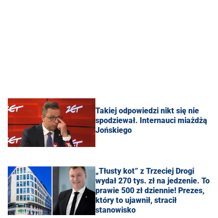
Takiej odpowiedzi nikt się nie
spodziewał. Internauci miażdżą
Jońskiego
„Tłusty kot” z Trzeciej Drogi
wydał 270 tys. zł na jedzenie. To
prawie 500 zł dziennie! Prezes,
który to ujawnił, stracił
stanowisko