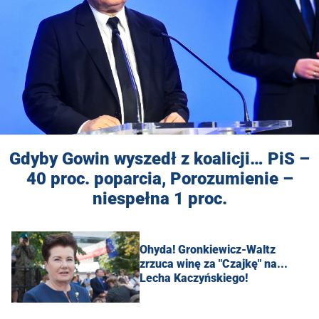
Gdyby Gowin wyszedł z koalicji… PiS –
40 proc. poparcia, Porozumienie –
niespełna 1 proc.
Ohyda! Gronkiewicz-Waltz
zrzuca winę za "Czajkę" na...
Lecha Kaczyńskiego!