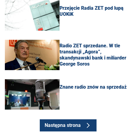
Przejęcie Radia ZET pod lupą
UOKiK
Radio ZET sprzedane. W tle
transakcji „Agora”,
skandynawski bank i miliarder
George Soros
Znane radio znów na sprzedaż
Następna strona