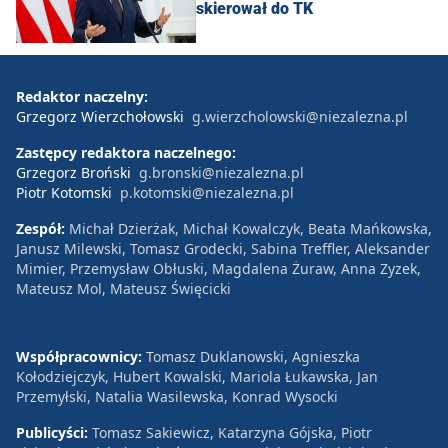
skierował do TK
Redaktor naczelny:
Grzegorz Wierzchołowski
g.wierzcholowski@niezalezna.pl
Zastępcy redaktora naczelnego:
Grzegorz Broński
g.bronski@niezalezna.pl
Piotr Kotomski
p.kotomski@niezalezna.pl
Zespół:
Michał Dzierżak, Michał Kowalczyk, Beata Mańkowska,
Janusz Milewski, Tomasz Grodecki, Sabina Treffler, Aleksander
Mimier, Przemysław Obłuski, Magdalena Żuraw, Anna Zyzek,
Mateusz Mol, Mateusz Święcicki
Współpracownicy:
Tomasz Duklanowski, Agnieszka
Kołodziejczyk, Hubert Kowalski, Mariola Łukawska, Jan
Przemyłski, Natalia Wasilewska, Konrad Wysocki
Publicyści:
Tomasz Sakiewicz, Katarzyna Gójska, Piotr