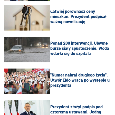
Łatwiej porównasz ceny
mieszkań. Prezydent podpisał
ważną nowelizację
Ponad 200 interwencji. Ulewne
burze siały spustoszenie. Woda
wdarła się do szpitala
"Numer nabrał drugiego życia".
Utwór Eldo wraca po występie u
prezydenta
Prezydent złożył podpis pod
czterema ustawami. Jedną