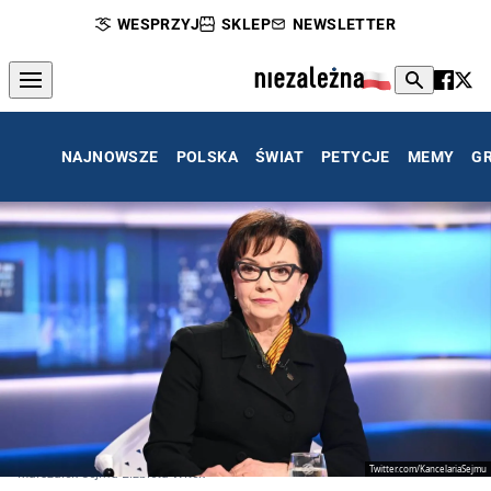
WESPRZYJ
SKLEP
NEWSLETTER
NAJNOWSZE
POLSKA
ŚWIAT
PETYCJE
MEMY
G
Twitter.com/KancelariaSejmu
Marszałek Sejmu Elżbieta Witek