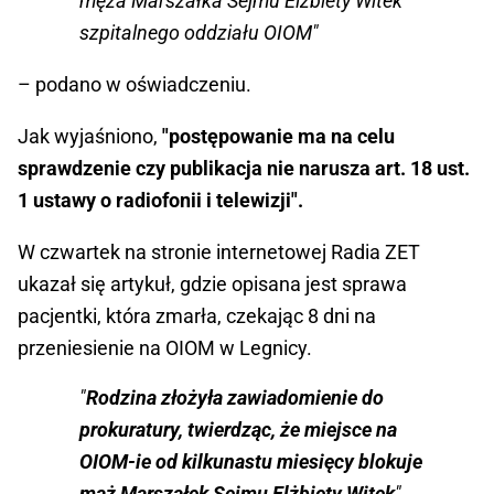
męża Marszałka Sejmu Elżbiety Witek
szpitalnego oddziału OIOM"
– podano w oświadczeniu.
Jak wyjaśniono,
"postępowanie ma na celu
sprawdzenie czy publikacja nie narusza art. 18 ust.
1 ustawy o radiofonii i telewizji".
W czwartek na stronie internetowej Radia ZET
ukazał się artykuł, gdzie opisana jest sprawa
pacjentki, która zmarła, czekając 8 dni na
przeniesienie na OIOM w Legnicy.
"
Rodzina złożyła zawiadomienie do
prokuratury, twierdząc, że miejsce na
OIOM-ie od kilkunastu miesięcy blokuje
mąż Marszałek Sejmu Elżbiety Witek
"