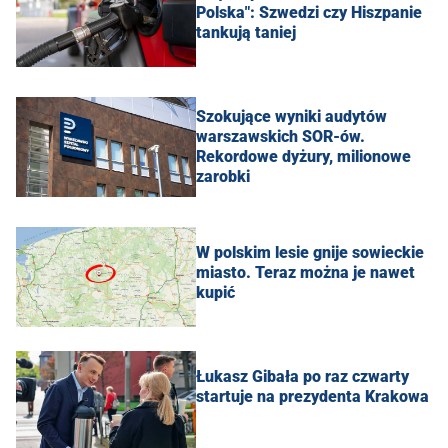
Polska": Szwedzi czy Hiszpanie
tankują taniej
Szokujące wyniki audytów
warszawskich SOR-ów.
Rekordowe dyżury, milionowe
zarobki
W polskim lesie gnije sowieckie
miasto. Teraz można je nawet
kupić
Łukasz Gibała po raz czwarty
startuje na prezydenta Krakowa