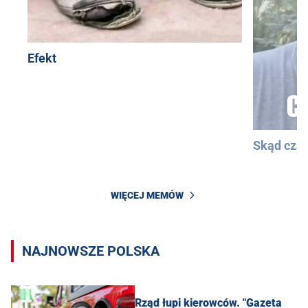
Efekt
Skąd cza
WIĘCEJ MEMÓW
NAJNOWSZE POLSKA
Rząd łupi kierowców. "Gazeta