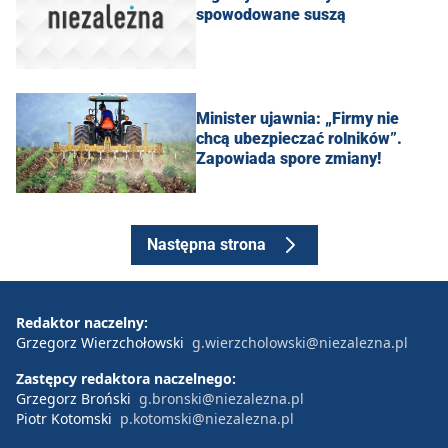
spowodowane suszą
Minister ujawnia: „Firmy nie
chcą ubezpieczać rolników”.
Zapowiada spore zmiany!
Następna strona
Redaktor naczelny:
Grzegorz Wierzchołowski
g.wierzcholowski@niezalezna.pl
Zastępcy redaktora naczelnego:
Grzegorz Broński
g.bronski@niezalezna.pl
Piotr Kotomski
p.kotomski@niezalezna.pl