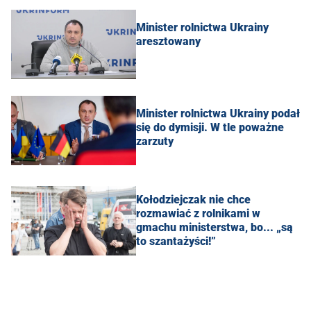
Minister rolnictwa Ukrainy
aresztowany
Minister rolnictwa Ukrainy podał
się do dymisji. W tle poważne
zarzuty
Kołodziejczak nie chce
rozmawiać z rolnikami w
gmachu ministerstwa, bo... „są
to szantażyści!”