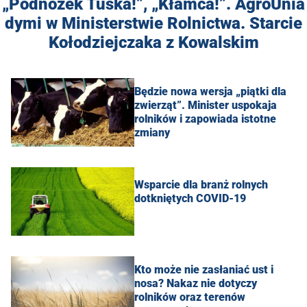
„Podnóżek Tuska!”, „Kłamca!”. AgroUnia
dymi w Ministerstwie Rolnictwa. Starcie
Kołodziejczaka z Kowalskim
Będzie nowa wersja „piątki dla
zwierząt”. Minister uspokaja
rolników i zapowiada istotne
zmiany
Wsparcie dla branż rolnych
dotkniętych COVID-19
Kto może nie zasłaniać ust i
nosa? Nakaz nie dotyczy
rolników oraz terenów