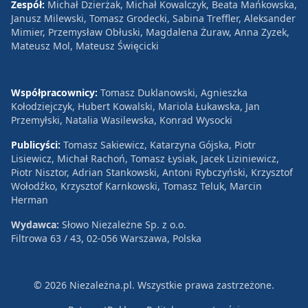
Zespół:
Michał Dzierżak, Michał Kowalczyk, Beata Mańkowska,
Janusz Milewski, Tomasz Grodecki, Sabina Treffler, Aleksander
Mimier, Przemysław Obłuski, Magdalena Żuraw, Anna Zyzek,
Mateusz Mol, Mateusz Święcicki
Współpracownicy:
Tomasz Duklanowski, Agnieszka
Kołodziejczyk, Hubert Kowalski, Mariola Łukawska, Jan
Przemyłski, Natalia Wasilewska, Konrad Wysocki
Publicyści:
Tomasz Sakiewicz, Katarzyna Gójska, Piotr
Lisiewicz, Michał Rachoń, Tomasz Łysiak, Jacek Liziniewicz,
Piotr Nisztor, Adrian Stankowski, Antoni Rybczyński, Krzysztof
Wołodźko, Krzysztof Karnkowski, Tomasz Teluk, Marcin
Herman
Wydawca:
Słowo Niezależne Sp. z o.o.
Filtrowa 63 / 43, 02-056 Warszawa, Polska
© 2026 Niezależna.pl. Wszystkie prawa zastrzeżone.