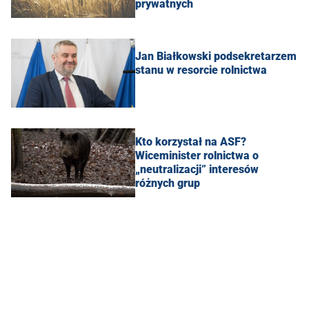
prywatnych
Jan Białkowski podsekretarzem
stanu w resorcie rolnictwa
Kto korzystał na ASF?
Wiceminister rolnictwa o
„neutralizacji” interesów
różnych grup