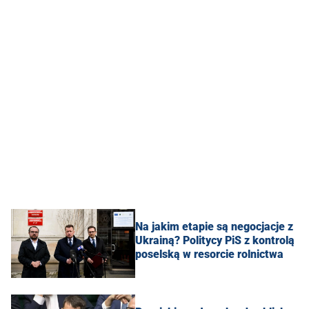
Na jakim etapie są negocjacje z
Ukrainą? Politycy PiS z kontrolą
poselską w resorcie rolnictwa