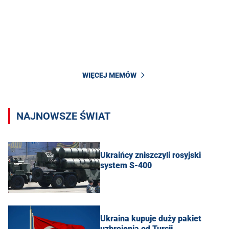
WIĘCEJ MEMÓW
NAJNOWSZE ŚWIAT
Ukraińcy zniszczyli rosyjski
system S-400
Ukraina kupuje duży pakiet
uzbrojenia od Turcji