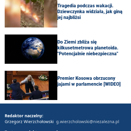
Tragedia podczas wakacji.
Dziewczynka widziała, jak giną
jej najbliżsi
Do Ziemi zbliża się
kilkusetmetrowa planetoida.
"Potencjalnie niebezpieczna"
Premier Kosowa obrzucony
jajami w parlamencie [WIDEO]
Redaktor naczelny:
Grzegorz Wierzchołowski
g.wierzcholowski@niezalezna.pl